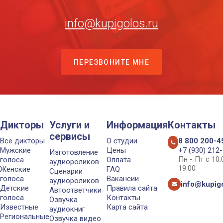
info@kupigolos.ru
ПЕРЕЗВОНИТЕ МНЕ
Дикторы
Услуги и
Информация
Контакты
сервисы
Все дикторы
О студии
8 800 200-4
Мужские
Цены
+7 (930) 212
Изготовление
Пн - Пт с 10
голоса
Оплата
аудиороликов
19:00
Женские
FAQ
Сценарии
голоса
Вакансии
аудиороликов
info@kupigo
Детские
Правила сайта
Автоответчики
голоса
Контакты
Озвучка
Известные
Карта сайта
аудиокниг
Региональные
Озвучка видео