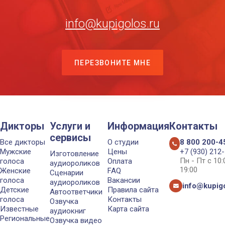
info@kupigolos.ru
ПЕРЕЗВОНИТЕ МНЕ
Дикторы
Услуги и
Информация
Контакты
сервисы
Все дикторы
О студии
8 800 200-4
Мужские
Цены
+7 (930) 212
Изготовление
Пн - Пт с 10
голоса
Оплата
аудиороликов
19:00
Женские
FAQ
Сценарии
голоса
Вакансии
аудиороликов
info@kupigo
Детские
Правила сайта
Автоответчики
голоса
Контакты
Озвучка
Известные
Карта сайта
аудиокниг
Региональные
Озвучка видео