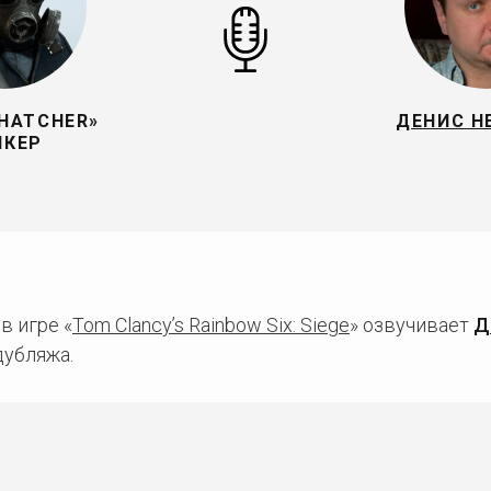
HATCHER»
ДЕНИС Н
ЙКЕР
в игре «
Tom Clancy’s Rainbow Six: Siege
» озвучивает
Д
дубляжа.