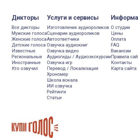
Дикторы
Услуги и сервисы
Информа
Все дикторы
Изготовление аудиороликов
О студии
Мужские голоса
Сценарии аудиороликов
Цены
Женские голоса
Автоответчики
Оплата
Детские голоса
Озвучка аудиокниг
FAQ
Известные
Озвучка видео
Вакансии
Региональные
Аудиогиды / Аудиоэкскурсии
Правила сай
Иностранные
Озвучка игр
Контакты
Кто озвучил
Перевод / Локализация
Карта сайта
Хрономер
Школа вокала
ИИ озвучка
Рейтинги
Статьи