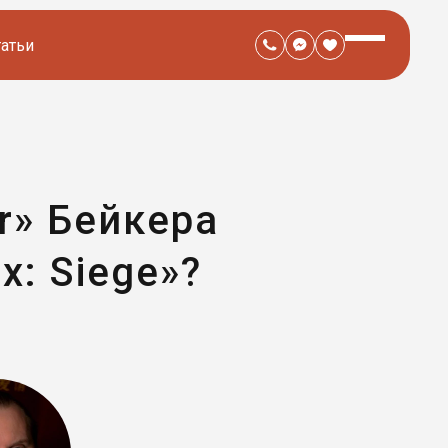
татьи
r» Бейкера
x: Siege»?