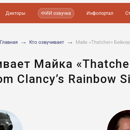
Дикторы
ИИ озвучка
Инфопортал
С
Фильмов и сериалов
Главная
Кто озвучивает
Майк «Thatcher» Бейкер
Мультфильмов
YouTube каналов
Видеорекламы
ивает Майка «Thatche
om Clancy’s Rainbow Si