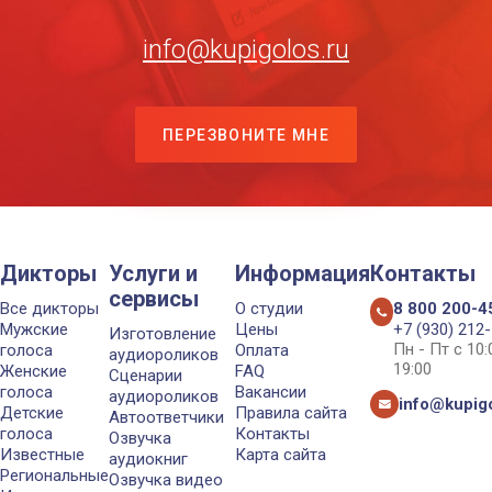
info@kupigolos.ru
ПЕРЕЗВОНИТЕ МНЕ
Дикторы
Услуги и
Информация
Контакты
сервисы
Все дикторы
О студии
8 800 200-4
Мужские
Цены
+7 (930) 212
Изготовление
Пн - Пт с 10
голоса
Оплата
аудиороликов
19:00
Женские
FAQ
Сценарии
голоса
Вакансии
аудиороликов
info@kupigo
Детские
Правила сайта
Автоответчики
голоса
Контакты
Озвучка
Известные
Карта сайта
аудиокниг
Региональные
Озвучка видео