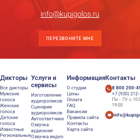
info@kupigolos.ru
ПЕРЕЗВОНИТЕ МНЕ
Дикторы
Услуги и
Информация
Контакты
сервисы
Все дикторы
О студии
8 800 200-4
Мужские
Цены
+7 (930) 212
Изготовление
Пн - Пт с 10
голоса
Оплата
аудиороликов
19:00
Женские
FAQ
Сценарии
голоса
Вакансии
аудиороликов
info@kupigo
Детские
Правила сайта
Автоответчики
голоса
Контакты
Озвучка
Известные
Карта сайта
аудиокниг
Региональные
Озвучка видео