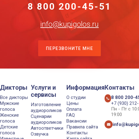
8 800 200-45-51
info@kupigolos.ru
ПЕРЕЗВОНИТЕ МНЕ
Дикторы
Услуги и
Информация
Контакты
сервисы
Все дикторы
О студии
8 800 200-4
Мужские
Цены
+7 (930) 212
Изготовление
Пн - Пт с 10
голоса
Оплата
аудиороликов
19:00
Женские
FAQ
Сценарии
голоса
Вакансии
аудиороликов
info@kupigo
Детские
Правила сайта
Автоответчики
голоса
Контакты
Озвучка
Известные
Карта сайта