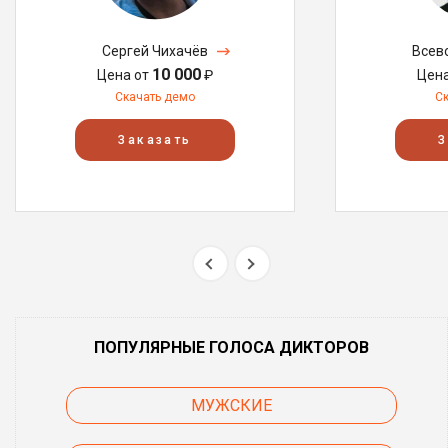
Сергей Чихачёв
Всев
10 000
Цена от
₽
Цен
Скачать демо
С
Заказать
З
ПОПУЛЯРНЫЕ ГОЛОСА ДИКТОРОВ
МУЖСКИЕ