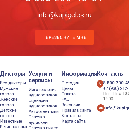
info@kupigolos.ru
ПЕРЕЗВОНИТЕ МНЕ
Дикторы
Услуги и
Информация
Контакты
сервисы
Все дикторы
О студии
8 800 200-4
Мужские
Цены
+7 (930) 212
Изготовление
Пн - Пт с 10
голоса
Оплата
аудиороликов
19:00
Женские
FAQ
Сценарии
голоса
Вакансии
аудиороликов
info@kupigo
Детские
Правила сайта
Автоответчики
голоса
Контакты
Озвучка
Известные
Карта сайта
аудиокниг
Региональные
Озвучка видео