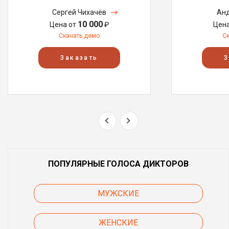
Сергей Чихачёв
Анд
10 000
Цена от
₽
Цен
Скачать демо
С
Заказать
З
ПОПУЛЯРНЫЕ ГОЛОСА ДИКТОРОВ
МУЖСКИЕ
ЖЕНСКИЕ