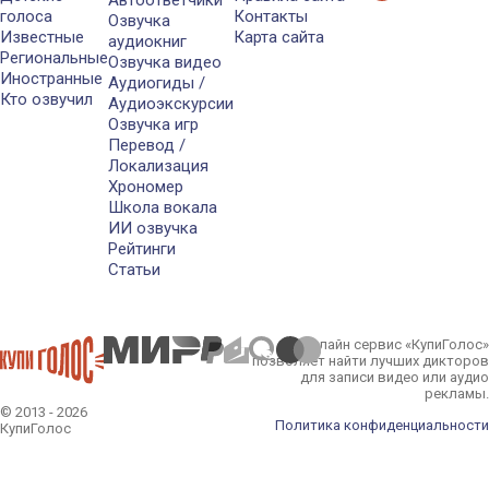
голоса
Контакты
Озвучка
Известные
Карта сайта
аудиокниг
Региональные
Озвучка видео
Иностранные
Аудиогиды /
Кто озвучил
Аудиоэкскурсии
Озвучка игр
Перевод /
Локализация
Хрономер
Школа вокала
ИИ озвучка
Рейтинги
Статьи
Онлайн сервис «КупиГолос»
позволяет найти лучших дикторов
для записи видео или аудио
рекламы.
© 2013 - 2026
Политика конфиденциальности
КупиГолос