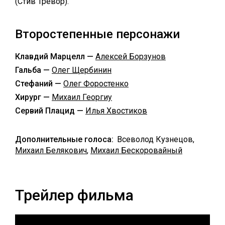
(Стив Тревор).
Второстепенные персонажи
Клавдий Марцелл —
Алексей Борзунов
Гальба —
Олег Щербинин
Стефаний —
Олег Форостенко
Хирург —
Михаил Георгиу
Сервий Плацид —
Илья Хвостиков
Дополнительные голоса:
Всеволод Кузнецов,
Михаил Белякович
,
Михаил Бескоровайный
Трейлер фильма