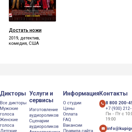
Достать ножи
2019, детектив,
комедия, США
Дикторы
Услуги и
Информация
Контакты
сервисы
Все дикторы
О студии
8 800 200-4
Мужские
Цены
+7 (930) 212
Изготовление
Пн - Пт с 10
голоса
Оплата
аудиороликов
19:00
Женские
FAQ
Сценарии
голоса
Вакансии
аудиороликов
info@kupigo
Детские
Правила сайта
Автоответчики