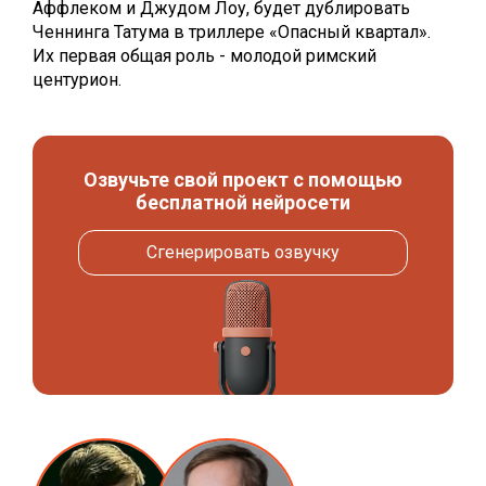
Аффлеком и Джудом Лоу, будет дублировать
Ченнинга Татума в триллере «Опасный квартал».
Их первая общая роль - молодой римский
центурион.
Озвучьте свой проект с помощью
бесплатной нейросети
Сгенерировать озвучку