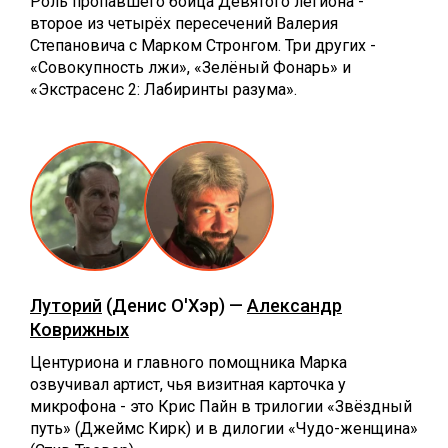
Роль пропавшего бойца Девятого легиона -
второе из четырёх пересечений Валерия
Степановича с Марком Стронгом. Три других -
«Совокупность лжи», «Зелёный Фонарь» и
«Экстрасенс 2: Лабиринты разума».
Луторий
(Денис О'Хэр) —
Александр
Коврижных
Центуриона и главного помощника Марка
озвучивал артист, чья визитная карточка у
микрофона - это Крис Пайн в трилогии «Звёздный
путь» (Джеймс Кирк) и в дилогии «Чудо-женщина»