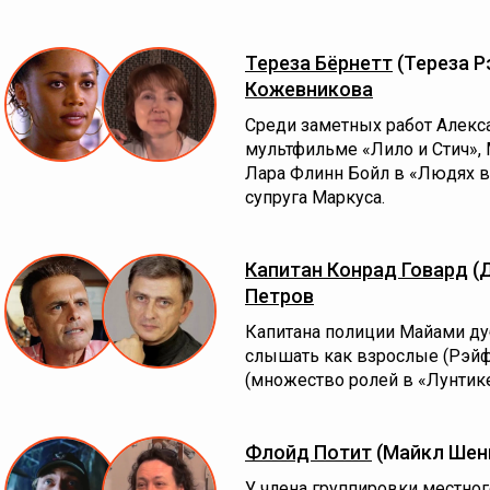
Тереза Бёрнетт
(Тереза Р
Кожевникова
Среди заметных работ Алекс
мультфильме «Лило и Стич»,
Лара Флинн Бойл в «Людях в 
супруга Маркуса.
Капитан Конрад Говард
(
Петров
Капитана полиции Майами дуб
слышать как взрослые (Рэйф 
(множество ролей в «Лунтике
Флойд Потит
(Майкл Шен
У члена группировки местног