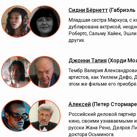
Сидни Бёрнетт
(Габриэль
Младшая сестра Маркуса, с к
дублирована актрисой, неод
Робертс, Сальму Хайек, Эшл
других.
Джонни Тапия
(Хорди Мо
Тембр Валерия Александрович
артистов, как Уиллем Дефо, 
этом же фильме его приобрё
Алексей
(Петер Стормаре
Российский деловой партнёр 
кино, своими узнаваемыми и
русски Жана Рено, Делроя Л
доктора Осьминога.