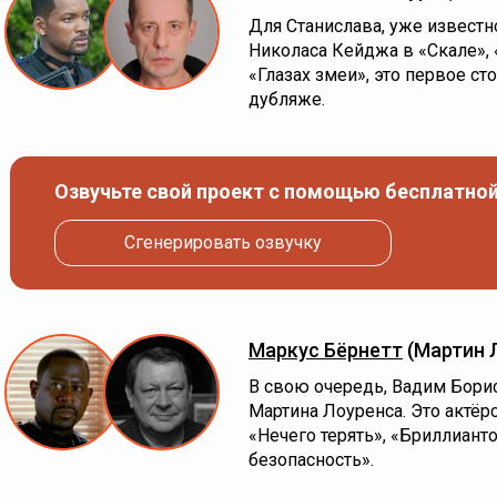
Для Станислава, уже известн
Николаса Кейджа в «Скале»,
«Глазах змеи», это первое с
дубляже.
Озвучьте свой проект с помощью бесплатной
Сгенерировать озвучку
Маркус Бёрнетт
(Мартин 
В свою очередь, Вадим Бори
Мартина Лоуренса. Это актёр
«Нечего терять», «Бриллиан
безопасность».