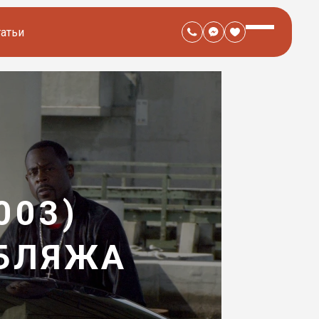
татьи
003)
УБЛЯЖА