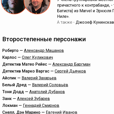
причастного к контрабанде, 
Батиста) из Marvel и Эркюля 
Ниле».
А также -
Джозеф Кунинскав
Второстепенные персонажи
Роберто —
Александр Машанов
Карлос —
Олег Куликович
Детектив Матео Рейес —
Александр Баргман
Детектив Марко Варгас —
Сергей Дьячков
Айспик —
Валерий Захарьев
Белый Дред —
Валерий Соловьёв
Тони Додд —
Анатолий Дубанов
Занк —
Алексей Зубарев
Локман —
Геннадий Смирнов
Снелл, Дэн Марино —
Евгений Иванов