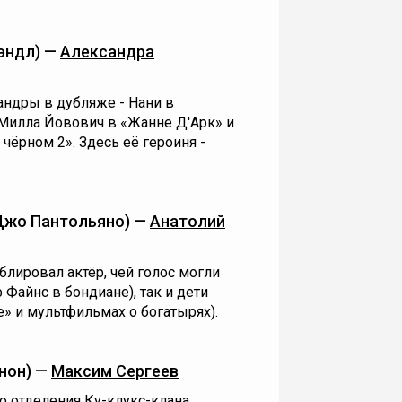
эндл) —
Александра
андры в дубляже - Нани в
 Милла Йовович в «Жанне Д'Арк» и
чёрном 2». Здесь её героиня -
Джо Пантольяно) —
Анатолий
лировал актёр, чей голос могли
Файнс в бондиане), так и дети
» и мультфильмах о богатырях).
нон) —
Максим Сергеев
о отделения Ку-клукс-клана,