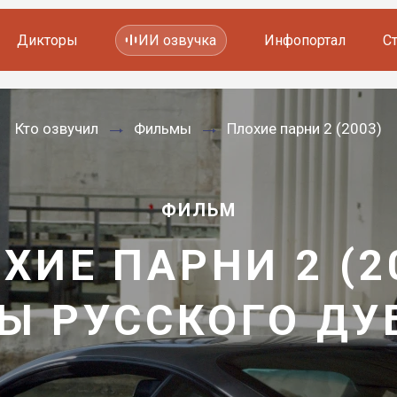
Дикторы
ИИ озвучка
Инфопортал
С
Фильмов и сериалов
Кто озвучил
Фильмы
Плохие парни 2 (2003)
Мультфильмов
YouTube каналов
Видеорекламы
ФИЛЬМ
ХИЕ ПАРНИ 2 (2
Ы РУССКОГО Д
—