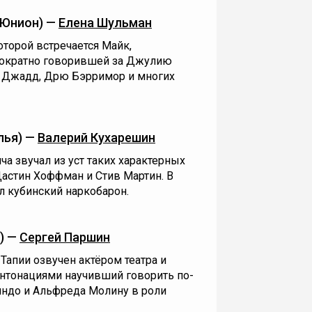
 Юнион) —
Елена Шульман
оторой встречается Майк,
нократно говорившей за Джулию
и Джадд, Дрю Бэрримор и многих
лья) —
Валерий Кухарешин
а звучал из уст таких характерных
Дастин Хоффман и Стив Мартин. В
л кубинский наркобарон.
) —
Сергей Паршин
Тапии озвучен актёром театра и
нтонациями научивший говорить по-
индо и Альфреда Молину в роли