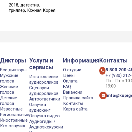
2018, детектив,
триллер, Южная Корея
Дикторы
Услуги и
Информация
Контакты
сервисы
Все дикторы
О студии
8 800 200-4
Мужские
Цены
+7 (930) 212
Изготовление
Пн - Пт с 10
голоса
Оплата
аудиороликов
19:00
Женские
FAQ
Сценарии
голоса
Вакансии
аудиороликов
info@kupigo
Детские
Правила сайта
Автоответчики
голоса
Контакты
Озвучка
Известные
Карта сайта
аудиокниг
Региональные
Озвучка видео
Иностранные
Аудиогиды /
Кто озвучил
Аудиоэкскурсии