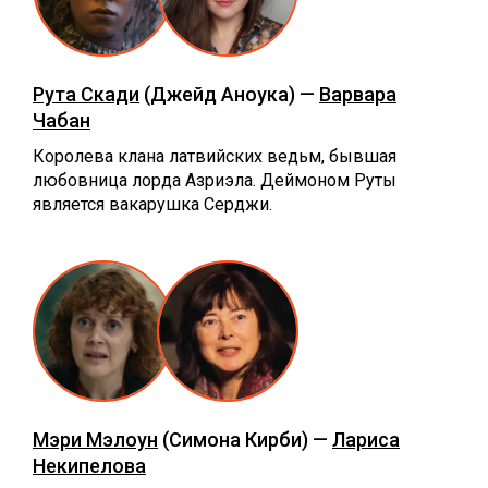
Рута Скади
(Джейд Аноука) —
Варвара
Чабан
Королева клана латвийских ведьм, бывшая
любовница лорда Азриэла. Деймоном Руты
является вакарушка Серджи.
Мэри Мэлоун
(Симона Кирби) —
Лариса
Некипелова