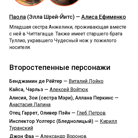
Паола
(Элла Шрей-Йитс) —
Алиса Ефименко
Младшая сестра Анжелики, проживающая вместе
с ней в Читтагацце. Также имеет старшего брата
Туллио, укравшего Чудесный нож у пожилого
носителя.
Второстепенные персонажи
Бенджамин де Рёйтер —
Виталий Лойко
Кайса, Чарльз —
Алексей Войтюк
Алисия, Зои (сестра Мэри), Аллана Перкинс —
Анастасия Лапина
Отец Гаррет, Оливер Пэйн —
Глеб Петров
Инспектор Уолтерс (Бледнолицый) —
Кирилл
Туранский
Джон Фаа —
Александр Воронов