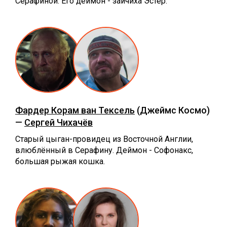
Серафиной. Его деймон - зайчиха Эстер.
Фардер Корам ван Тексель
(Джеймс Космо)
—
Сергей Чихачёв
Старый цыган-провидец из Восточной Англии,
влюблённый в Серафину. Деймон - Софонакс,
большая рыжая кошка.