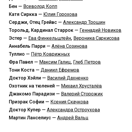
Бен —
Всеволод Копп
Катя Сиркка —
Юлия Горохова
Серджи, Отец Грейвс —
Александр Трошин
Торольд, Кардинал Старрок —
Геннадий Новиков
Эстер —
Ева Финкельштейн
,
Вероника Саркисова
Аннабель Парри —
Алёна Созинова
Туллио —
Пётр Коврижных
Фра Павел —
Максим Галиц
,
Глеб Петров
Тони Коста —
Даниил Ефремов
Доктор Хэйли —
Василий Дахненко
Охотник на тюленей —
Михаил Хрусталёв
Джакомо Парадизи —
Валерий Сторожик
Призрак Софии —
Ксения Скачкова
Доктор Купер —
Александра Остроухова
Мартин Ланселиус —
Андрей Вальц