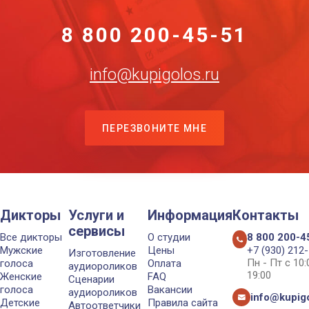
8 800 200-45-51
info@kupigolos.ru
ПЕРЕЗВОНИТЕ МНЕ
Дикторы
Услуги и
Информация
Контакты
сервисы
Все дикторы
О студии
8 800 200-4
Мужские
Цены
+7 (930) 212
Изготовление
Пн - Пт с 10
голоса
Оплата
аудиороликов
19:00
Женские
FAQ
Сценарии
голоса
Вакансии
аудиороликов
info@kupigo
Детские
Правила сайта
Автоответчики