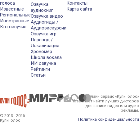
голоса
Контакты
Озвучка
Известные
Карта сайта
аудиокниг
Региональные
Озвучка видео
Иностранные
Аудиогиды /
Кто озвучил
Аудиоэкскурсии
Озвучка игр
Перевод /
Локализация
Хрономер
Школа вокала
ИИ озвучка
Рейтинги
Статьи
Онлайн сервис «КупиГолос»
позволяет найти лучших дикторов
для записи видео или аудио
рекламы.
© 2013 - 2026
Политика конфиденциальности
КупиГолос