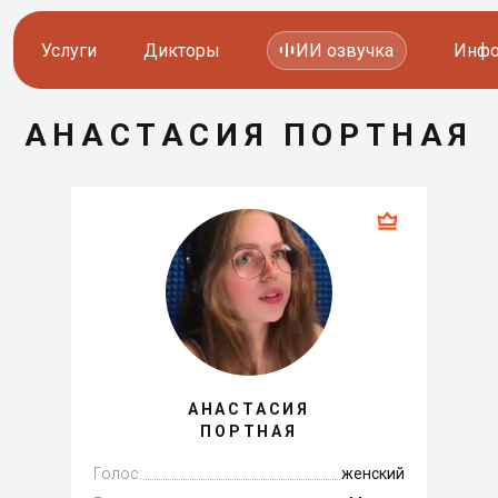
Услуги
Дикторы
ИИ озвучка
Инфо
АНАСТАСИЯ ПОРТНАЯ
Озвучка видео
Иностранные дикторы
Работа с аудио
Русские дикторы
Работа с текстом
Актеры озвучки
Локализация и перевод
Контакты дикторов
Другие услуги
ИИ голоса
АНАСТАСИЯ
ПОРТНАЯ
8 800 200-45-51
8 800 200-45-51
Заказать звонок
Заказать звонок
Голос:
женский