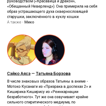
руководством («Красавица и дракон»,
«Обещанный Неверленд»). Она примерила на себя
образ устрашающего духа сквернословящей
старушки, заключённого в куклу кошки.
А также -
Мико
Сэйко Аясэ
—
Татьяна Борзова
В числе знаковых образов Татьяны в аниме -
Мотоко Кусанаги из «Призрака в доспехах 2» и
Киширика Киширису из «Реинкарнации
безработного». Тут же она озвучивает крайне
сильного спиритического медиума, по