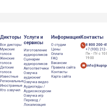
Дикторы
Услуги и
Информация
Контакты
сервисы
Все дикторы
О студии
8 800 200-4
Мужские
Цены
+7 (930) 212
Изготовление
Пн - Пт с 10
голоса
Оплата
аудиороликов
19:00
Женские
FAQ
Сценарии
голоса
Вакансии
аудиороликов
info@kupigo
Детские
Правила сайта
Автоответчики
голоса
Контакты
Озвучка
Известные
Карта сайта
аудиокниг
Региональные
Озвучка видео
Иностранные
Аудиогиды /
Кто озвучил
Аудиоэкскурсии
Озвучка игр
Перевод /
Локализация