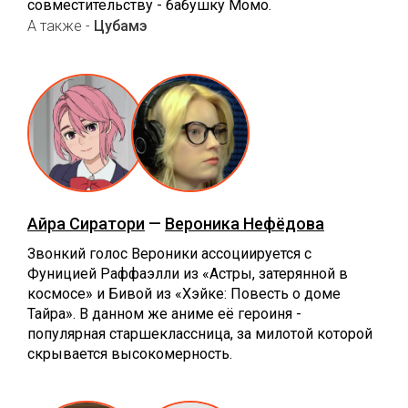
совместительству - бабушку Момо.
А также -
Цубамэ
Айра Сиратори
—
Вероника Нефёдова
Звонкий голос Вероники ассоциируется с
Фуницией Раффаэлли из «Астры, затерянной в
космосе» и Бивой из «Хэйке: Повесть о доме
Тайра». В данном же аниме её героиня -
популярная старшеклассница, за милотой которой
скрывается высокомерность.