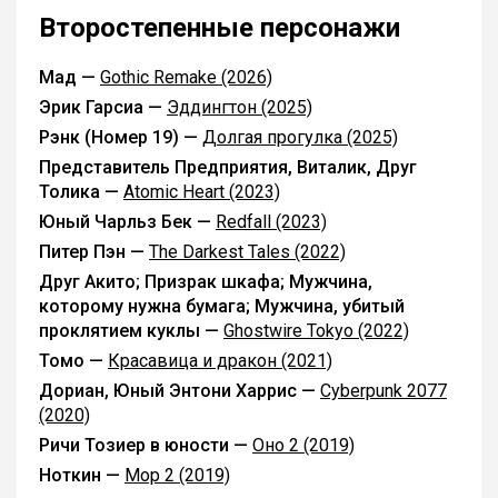
Второстепенные персонажи
Мад —
Gothic Remake (2026)
Эрик Гарсиа —
Эддингтон (2025)
Рэнк (Номер 19) —
Долгая прогулка (2025)
Представитель Предприятия, Виталик, Друг
Толика —
Atomic Heart (2023)
Юный Чарльз Бек —
Redfall (2023)
Питер Пэн —
The Darkest Tales (2022)
Друг Акито; Призрак шкафа; Мужчина,
которому нужна бумага; Мужчина, убитый
проклятием куклы —
Ghostwire Tokyo (2022)
Томо —
Красавица и дракон (2021)
Дориан, Юный Энтони Харрис —
Cyberpunk 2077
(2020)
Ричи Тозиер в юности —
Оно 2 (2019)
Ноткин —
Мор 2 (2019)