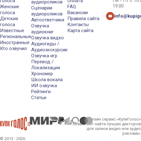
Пн - Пт с 10
голоса
Оплата
аудиороликов
19:00
Женские
FAQ
Сценарии
голоса
Вакансии
аудиороликов
info@kupigo
Детские
Правила сайта
Автоответчики
голоса
Контакты
Озвучка
Известные
Карта сайта
аудиокниг
Региональные
Озвучка видео
Иностранные
Аудиогиды /
Кто озвучил
Аудиоэкскурсии
Озвучка игр
Перевод /
Локализация
Хрономер
Школа вокала
ИИ озвучка
Рейтинги
Статьи
Онлайн сервис «КупиГолос»
позволяет найти лучших дикторов
для записи видео или аудио
рекламы.
© 2013 - 2026