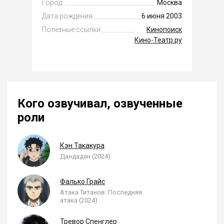
Город:
Москва
Дата рождения:
6 июня 2003
Полезные ссылки:
Кинопоиск
Кино-Театр.ру
Кого озвучивал, озвученные
роли
Кэн Такакура
Дандадан (2024)
Фалько Грайс
Атака Титанов: Последняя
атака (2024)
Тревор Спенглер