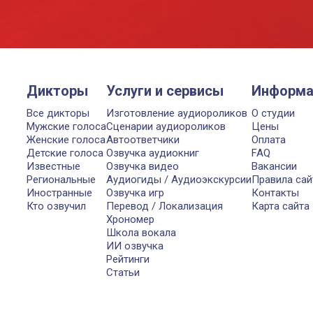
Дикторы
Услуги и сервисы
Информа
Все дикторы
Изготовление аудиороликов
О студии
Мужские голоса
Сценарии аудиороликов
Цены
Женские голоса
Автоответчики
Оплата
Детские голоса
Озвучка аудиокниг
FAQ
Известные
Озвучка видео
Вакансии
Региональные
Аудиогиды / Аудиоэкскурсии
Правила сай
Иностранные
Озвучка игр
Контакты
Кто озвучил
Перевод / Локализация
Карта сайта
Хрономер
Школа вокала
ИИ озвучка
Рейтинги
Статьи