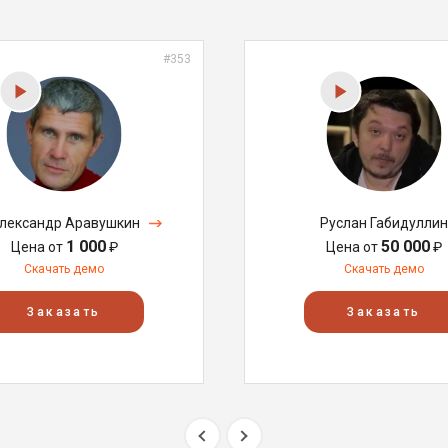
#353
лександр Аравушкин
Руслан Габидуллин
1 000
50 000
Цена от
₽
Цена от
₽
Скачать демо
Скачать демо
Заказать
Заказать