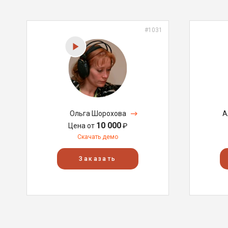
#1031
Ольга Шорохова
А
10 000
Цена от
₽
Скачать демо
Заказать