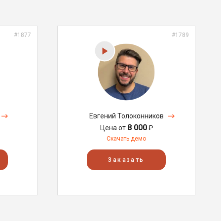
#1877
#1789
Евгений Толоконников
8 000
Цена от
₽
Скачать демо
Заказать