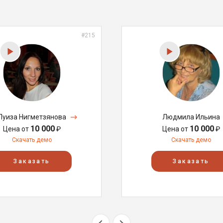
#215
Луиза Нигметзянова
Людмила Ильина
10 000
10 000
Цена от
₽
Цена от
₽
Скачать демо
Скачать демо
Заказать
Заказать