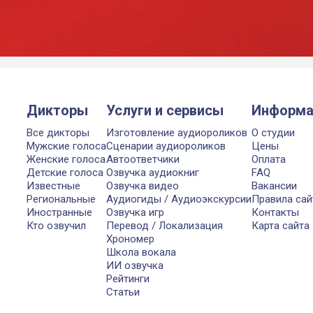
Дикторы
Услуги и сервисы
Информа
Все дикторы
Изготовление аудиороликов
О студии
Мужские голоса
Сценарии аудиороликов
Цены
Женские голоса
Автоответчики
Оплата
Детские голоса
Озвучка аудиокниг
FAQ
Известные
Озвучка видео
Вакансии
Региональные
Аудиогиды / Аудиоэкскурсии
Правила сай
Иностранные
Озвучка игр
Контакты
Кто озвучил
Перевод / Локализация
Карта сайта
Хрономер
Школа вокала
ИИ озвучка
Рейтинги
Статьи