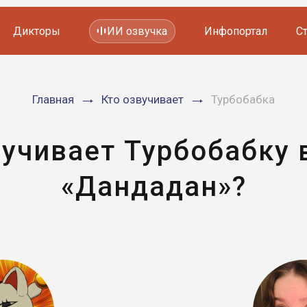
Дикторы
ИИ озвучка
Инфопортал
С
Фильмов и сериалов
Главная
Кто озвучивает
Турбобабка
Мультфильмов
YouTube каналов
Видеорекламы
вучивает Турбобабку 
«Дандадан»?