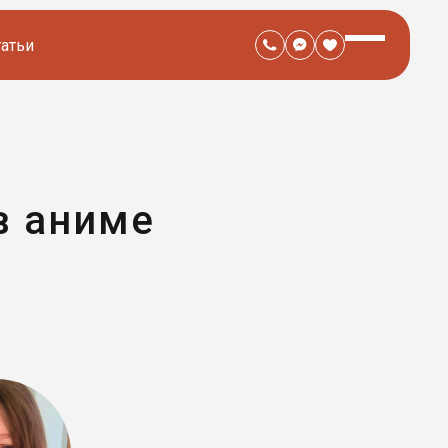
татьи
в аниме