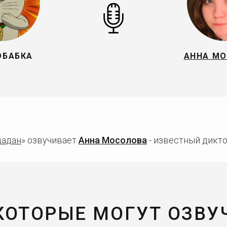
ОБАБКА
АННА М
дадан
» озвучивает
Анна Мосолова
- известный дикто
 КОТОРЫЕ МОГУТ ОЗВУ