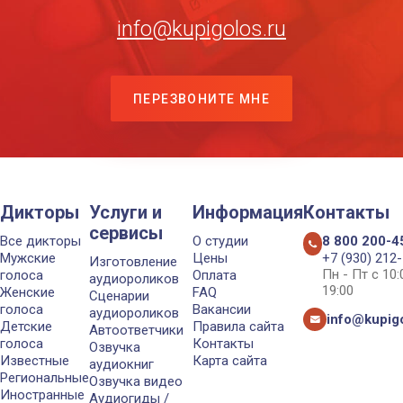
info@kupigolos.ru
ПЕРЕЗВОНИТЕ МНЕ
Дикторы
Услуги и
Информация
Контакты
сервисы
Все дикторы
О студии
8 800 200-4
Мужские
Цены
+7 (930) 212
Изготовление
Пн - Пт с 10
голоса
Оплата
аудиороликов
19:00
Женские
FAQ
Сценарии
голоса
Вакансии
аудиороликов
info@kupigo
Детские
Правила сайта
Автоответчики
голоса
Контакты
Озвучка
Известные
Карта сайта
аудиокниг
Региональные
Озвучка видео
Иностранные
Аудиогиды /