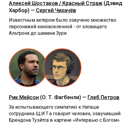
Алексей Шостаков / Красный Страж
(Дэвид
Харбор) —
Сергей Чихачёв
Известным актёром было озвучено множество
персонажей киновселенной - от зловещего
Альтрона до шамана Зури.
Рик Мейсон
(О. Т. Фагбенли) —
Глеб Петров
За испытывающего симпатию к Наташе
сотрудника Щ.И.Т.а говорит человек, озвучивший
Брендона Туэйтса в картине «Интервью с Богом».