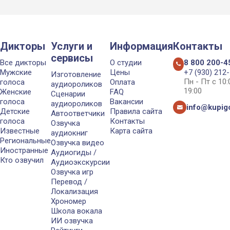
Дикторы
Услуги и
Информация
Контакты
сервисы
Все дикторы
О студии
8 800 200-4
Мужские
Цены
+7 (930) 212
Изготовление
Пн - Пт с 10
голоса
Оплата
аудиороликов
19:00
Женские
FAQ
Сценарии
голоса
Вакансии
аудиороликов
info@kupigo
Детские
Правила сайта
Автоответчики
голоса
Контакты
Озвучка
Известные
Карта сайта
аудиокниг
Региональные
Озвучка видео
Иностранные
Аудиогиды /
Кто озвучил
Аудиоэкскурсии
Озвучка игр
Перевод /
Локализация
Хрономер
Школа вокала
ИИ озвучка