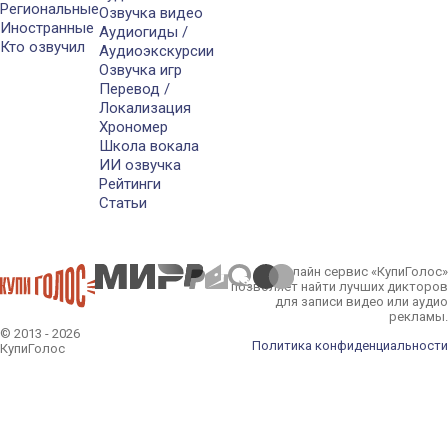
Региональные
Озвучка видео
Иностранные
Аудиогиды /
Кто озвучил
Аудиоэкскурсии
Озвучка игр
Перевод /
Локализация
Хрономер
Школа вокала
ИИ озвучка
Рейтинги
Статьи
Онлайн сервис «КупиГолос»
позволяет найти лучших дикторов
для записи видео или аудио
рекламы.
© 2013 - 2026
Политика конфиденциальности
КупиГолос