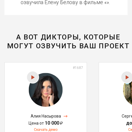
озвучила Елену Белову в фильме «».
А ВОТ ДИКТОРЫ, КОТОРЫЕ
МОГУТ ОЗВУЧИТЬ ВАШ ПРОЕКТ
#1687
Алия Насырова
Серг
10 000
до
Цена от
₽
Скачать демо
С