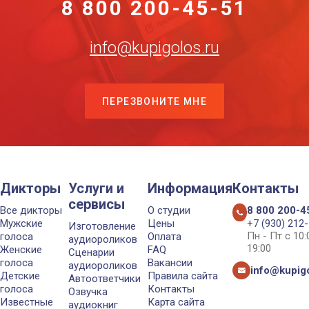
8 800 200-45-51
info@kupigolos.ru
ПЕРЕЗВОНИТЕ МНЕ
Дикторы
Услуги и
Информация
Контакты
сервисы
Все дикторы
О студии
8 800 200-4
Мужские
Цены
+7 (930) 212
Изготовление
Пн - Пт с 10
голоса
Оплата
аудиороликов
19:00
Женские
FAQ
Сценарии
голоса
Вакансии
аудиороликов
info@kupigo
Детские
Правила сайта
Автоответчики
голоса
Контакты
Озвучка
Известные
Карта сайта
аудиокниг