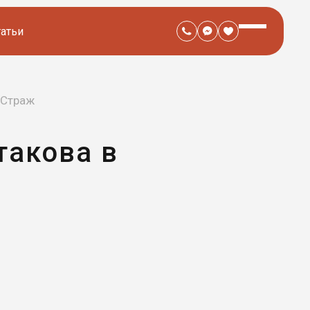
татьи
 Страж
такова в