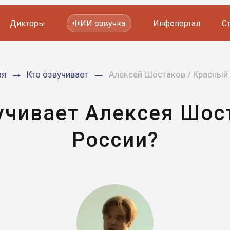
Дикторы
ИИ озвучка
Инфопортал
С
Фильмов и сериалов
ая
Кто озвучивает
Алексей Шостаков / Красный
Мультфильмов
YouTube каналов
Видеорекламы
учивает Алексея Шос
России?