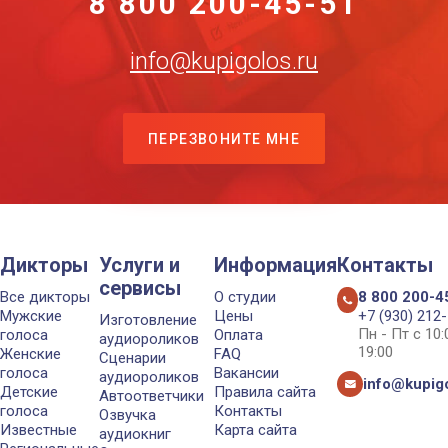
8 800 200-45-51
info@kupigolos.ru
ПЕРЕЗВОНИТЕ МНЕ
Дикторы
Услуги и
Информация
Контакты
сервисы
Все дикторы
О студии
8 800 200-4
Мужские
Цены
+7 (930) 212
Изготовление
Пн - Пт с 10
голоса
Оплата
аудиороликов
19:00
Женские
FAQ
Сценарии
голоса
Вакансии
аудиороликов
info@kupigo
Детские
Правила сайта
Автоответчики
голоса
Контакты
Озвучка
Известные
Карта сайта
аудиокниг