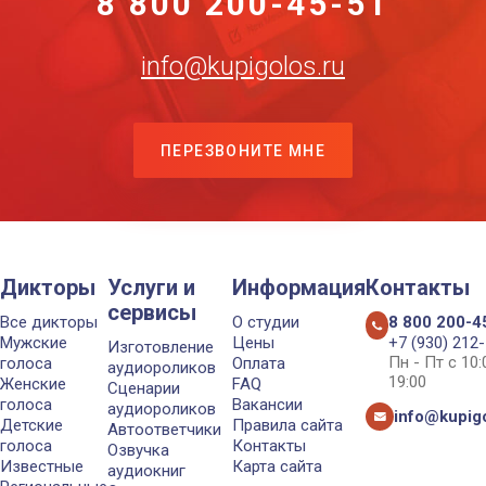
8 800 200-45-51
info@kupigolos.ru
ПЕРЕЗВОНИТЕ МНЕ
Дикторы
Услуги и
Информация
Контакты
сервисы
Все дикторы
О студии
8 800 200-4
Мужские
Цены
+7 (930) 212
Изготовление
Пн - Пт с 10
голоса
Оплата
аудиороликов
19:00
Женские
FAQ
Сценарии
голоса
Вакансии
аудиороликов
info@kupigo
Детские
Правила сайта
Автоответчики
голоса
Контакты
Озвучка
Известные
Карта сайта
аудиокниг