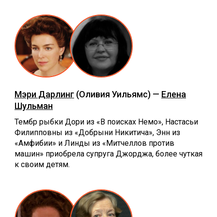
Мэри Дарлинг
(Оливия Уильямс) —
Елена
Шульман
Тембр рыбки Дори из «В поисках Немо», Настасьи
Филипповны из «Добрыни Никитича», Энн из
«Амфибии» и Линды из «Митчеллов против
машин» приобрела супруга Джорджа, более чуткая
к своим детям.