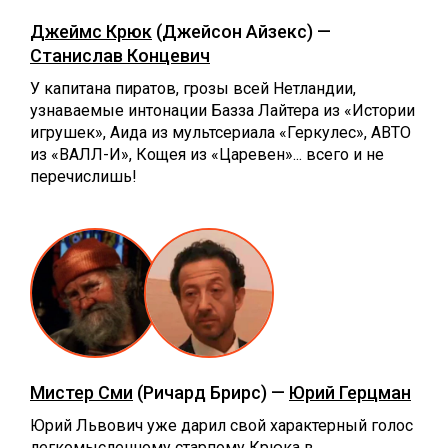
Джеймс Крюк
(Джейсон Айзекс) —
Станислав Концевич
У капитана пиратов, грозы всей Нетландии,
узнаваемые интонации Базза Лайтера из «Истории
игрушек», Аида из мультсериала «Геркулес», АВТО
из «ВАЛЛ-И», Кощея из «Царевен»... всего и не
перечислишь!
Мистер Сми
(Ричард Брирс) —
Юрий Герцман
Юрий Львович уже дарил свой характерный голос
легкомысленному старпому Крюка в