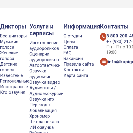
Дикторы
Услуги и
Информация
Контакты
сервисы
Все дикторы
О студии
8 800 200-4
Мужские
Цены
+7 (930) 212
Изготовление
Пн - Пт с 10
голоса
Оплата
аудиороликов
19:00
Женские
FAQ
Сценарии
голоса
Вакансии
аудиороликов
info@kupigo
Детские
Правила сайта
Автоответчики
голоса
Контакты
Озвучка
Известные
Карта сайта
аудиокниг
Региональные
Озвучка видео
Иностранные
Аудиогиды /
Кто озвучил
Аудиоэкскурсии
Озвучка игр
Перевод /
Локализация
Хрономер
Школа вокала
ИИ озвучка
Рейтинги