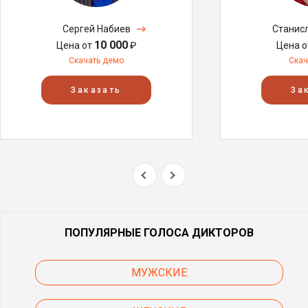
Сергей Набиев
Станис
10 000
Цена от
₽
Цена 
Скачать демо
Скач
Заказать
За
ПОПУЛЯРНЫЕ ГОЛОСА ДИКТОРОВ
МУЖСКИЕ