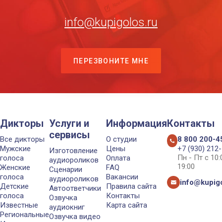
info@kupigolos.ru
ПЕРЕЗВОНИТЕ МНЕ
Дикторы
Услуги и
Информация
Контакты
сервисы
Все дикторы
О студии
8 800 200-4
Мужские
Цены
+7 (930) 212
Изготовление
Пн - Пт с 10
голоса
Оплата
аудиороликов
19:00
Женские
FAQ
Сценарии
голоса
Вакансии
аудиороликов
info@kupigo
Детские
Правила сайта
Автоответчики
голоса
Контакты
Озвучка
Известные
Карта сайта
аудиокниг
Региональные
Озвучка видео