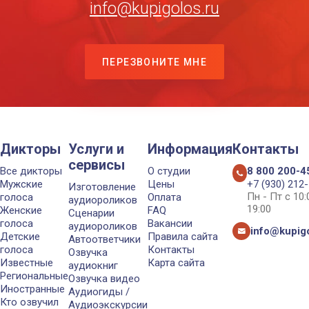
info@kupigolos.ru
ПЕРЕЗВОНИТЕ МНЕ
Дикторы
Услуги и
Информация
Контакты
сервисы
Все дикторы
О студии
8 800 200-4
Мужские
Цены
+7 (930) 212
Изготовление
Пн - Пт с 10
голоса
Оплата
аудиороликов
19:00
Женские
FAQ
Сценарии
голоса
Вакансии
аудиороликов
info@kupigo
Детские
Правила сайта
Автоответчики
голоса
Контакты
Озвучка
Известные
Карта сайта
аудиокниг
Региональные
Озвучка видео
Иностранные
Аудиогиды /
Кто озвучил
Аудиоэкскурсии