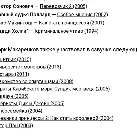
ктор Сонович —
Перевозчик 2 (2005)
авный судья Поллард —
Особое мнение (2002)
юс Макинтош —
Как стать принцессой (2001)
адди Холли" —
Криминальное чтиво (1994)
рк Макаренков также участвовал в озвучке следующ
щитник (2015)
иверситет монстров (2013)
стырь (2011)
акомство со спартанцами (2008)
раты Карибского моря: Сундук мертвеца (2006)
кдаун (2005)
еристы Дик и Джейн (2005)
персемейка (2004)
евники принцессы 2: Как стать королевой (2004)
тер Пэн (2003)