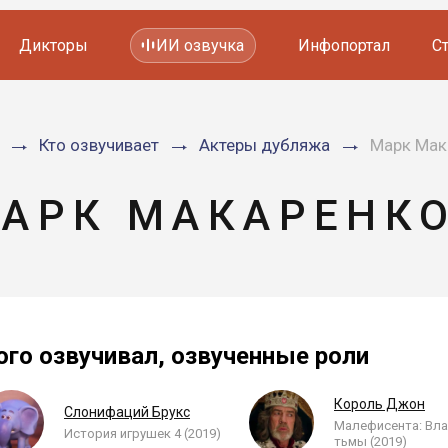
Дикторы
ИИ озвучка
Инфопортал
С
Фильмов и сериалов
Кто озвучивает
Актеры дубляжа
Марк Мак
Мультфильмов
YouTube каналов
Видеорекламы
АРК МАКАРЕНК
ого озвучивал, озвученные роли
Король Джон
Слонифаций Брукс
Малефисента: Вл
История игрушек 4 (2019)
тьмы (2019)