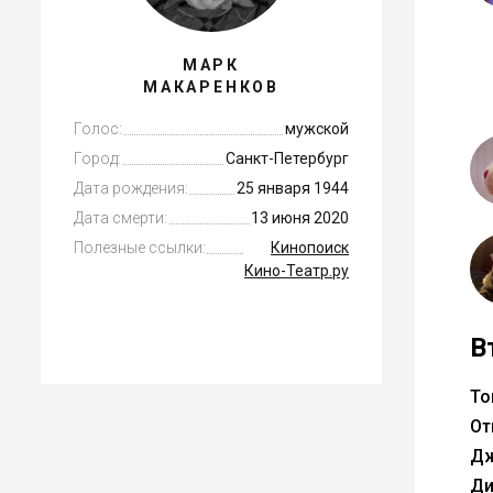
МАРК
МАКАРЕНКОВ
Голос:
мужской
Город:
Санкт-Петербург
Дата рождения:
25 января 1944
Дата смерти:
13 июня 2020
Полезные ссылки:
Кинопоиск
Кино-Театр.ру
В
То
От
Дж
Ди