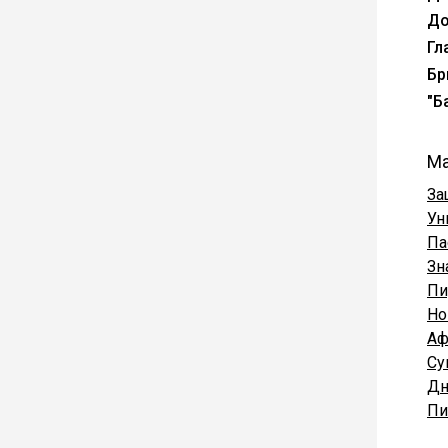
До
Гл
Бр
"Б
Ма
За
Ун
Па
Зн
Пи
Но
Аф
Су
Дн
Пи