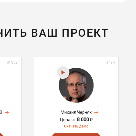
ЧИТЬ ВАШ ПРОЕКТ
#1003
#434
й
Михаил Черняк
8 000
Цена от
₽
Скачать демо