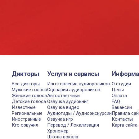
Дикторы
Услуги и сервисы
Информа
Все дикторы
Изготовление аудиороликов
О студии
Мужские голоса
Сценарии аудиороликов
Цены
Женские голоса
Автоответчики
Оплата
Детские голоса
Озвучка аудиокниг
FAQ
Известные
Озвучка видео
Вакансии
Региональные
Аудиогиды / Аудиоэкскурсии
Правила сай
Иностранные
Озвучка игр
Контакты
Кто озвучил
Перевод / Локализация
Карта сайта
Хрономер
Школа вокала