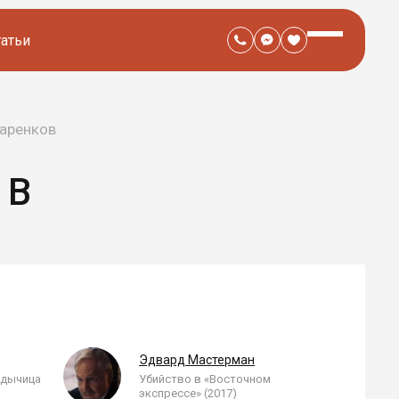
татьи
аренков
ОВ
Эдвард Мастерман
адычица
Убийство в «Восточном
экспрессе» (2017)