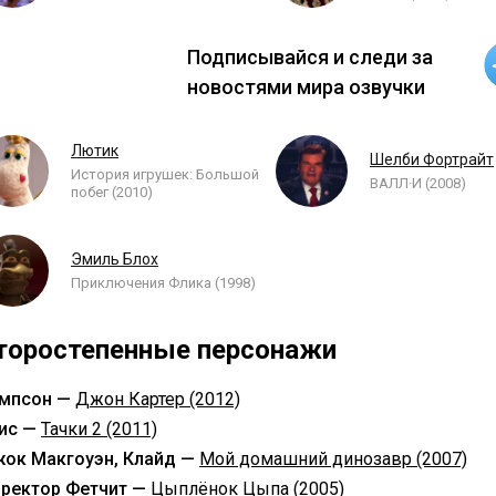
Подписывайся и следи за
новостями мира озвучки
Лютик
Шелби Фортрайт
История игрушек: Большой
ВАЛЛ·И (2008)
побег (2010)
Эмиль Блох
Приключения Флика (1998)
торостепенные персонажи
мпсон —
Джон Картер (2012)
ис —
Тачки 2 (2011)
ок Макгоуэн, Клайд —
Мой домашний динозавр (2007)
ректор Фетчит —
Цыплёнок Цыпа (2005)