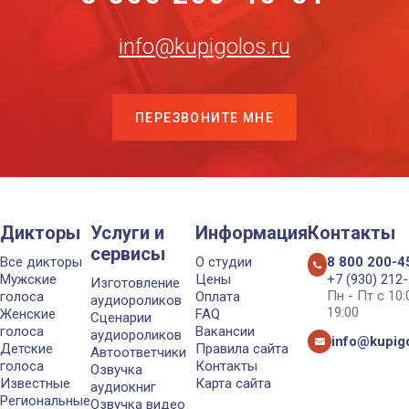
info@kupigolos.ru
ПЕРЕЗВОНИТЕ МНЕ
Дикторы
Услуги и
Информация
Контакты
сервисы
Все дикторы
О студии
8 800 200-4
Мужские
Цены
+7 (930) 212
Изготовление
Пн - Пт с 10
голоса
Оплата
аудиороликов
19:00
Женские
FAQ
Сценарии
голоса
Вакансии
аудиороликов
info@kupigo
Детские
Правила сайта
Автоответчики
голоса
Контакты
Озвучка
Известные
Карта сайта
аудиокниг
Региональные
Озвучка видео