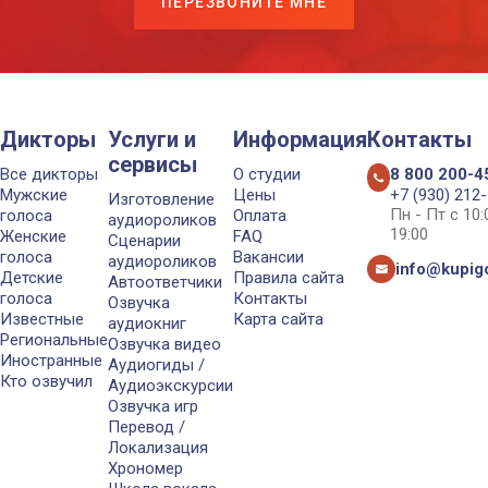
ПЕРЕЗВОНИТЕ МНЕ
Дикторы
Услуги и
Информация
Контакты
сервисы
Все дикторы
О студии
8 800 200-4
Мужские
Цены
+7 (930) 212
Изготовление
Пн - Пт с 10
голоса
Оплата
аудиороликов
19:00
Женские
FAQ
Сценарии
голоса
Вакансии
аудиороликов
info@kupigo
Детские
Правила сайта
Автоответчики
голоса
Контакты
Озвучка
Известные
Карта сайта
аудиокниг
Региональные
Озвучка видео
Иностранные
Аудиогиды /
Кто озвучил
Аудиоэкскурсии
Озвучка игр
Перевод /
Локализация
Хрономер