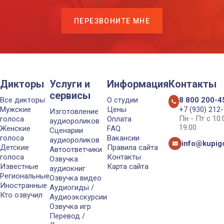
ПЕРЕЗВОНИТЕ МНЕ
Дикторы
Услуги и
Информация
Контакты
сервисы
Все дикторы
О студии
8 800 200-4
Мужские
Цены
+7 (930) 212
Изготовление
Пн - Пт с 10
голоса
Оплата
аудиороликов
19:00
Женские
FAQ
Сценарии
голоса
Вакансии
аудиороликов
info@kupigo
Детские
Правила сайта
Автоответчики
голоса
Контакты
Озвучка
Известные
Карта сайта
аудиокниг
Региональные
Озвучка видео
Иностранные
Аудиогиды /
Кто озвучил
Аудиоэкскурсии
Озвучка игр
Перевод /