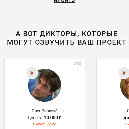
НИОНГО
А ВОТ ДИКТОРЫ, КОТОРЫЕ
МОГУТ ОЗВУЧИТЬ ВАШ ПРОЕКТ
#705
Олег Вирозуб
10 000
до
Цена от
₽
Скачать демо
С