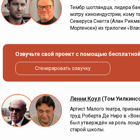
Тембр шотландца, лидера ба
мэтру киноиндустрии, кому т
Северуса Снегга (Алан Рикман
Мортенсен) из трилогии «Вла
Озвучьте свой проект с помощью бесплатной
Сгенерировать озвучку
Ленни Коул
(Том Уилкинс
Артист Малого театра, призн
труд Роберта Де Ниро в «Во
был утверждён на роль лонд
старой школы.