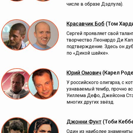
числе в образе Дэдпула).
Красавчик Боб
(Том Хард
Сергей проявляет свой талант
творчество Леонардо Ди Капр
подтверждение. Здесь он ду
по «Дикой шайке».
Юрий Омович
(Карел Род
У российского олигарха, с ко
узнаваемый тембр, прочно а
Уиллема Дефо, Джейсона Стэ
многих других звёзд.
Джонни Фунт
(Тоби Кебб
Один из наиболее знамениты