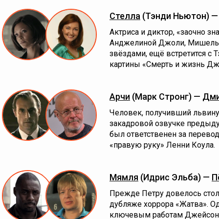
Стелла
(Тэнди Ньютон) —
Актриса и диктор, «заочно зн
Анджелиной Джоли, Мишель
звёздами, ещё встретится с 
картины «Смерть и жизнь Дж
Арчи
(Марк Стронг) —
Дми
Человек, получивший львину
закадровой озвучке предыдущ
был ответственен за перевод
«правую руку» Ленни Коула.
Мямля
(Идрис Эльба) —
П
Прежде Петру довелось стол
дубляже хоррора «Жатва». О
ключевым работам Джейсона 