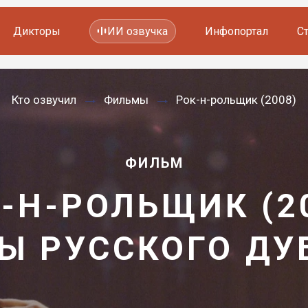
Дикторы
ИИ озвучка
Инфопортал
С
Фильмов и сериалов
Кто озвучил
Фильмы
Рок-н-рольщик (2008)
Мультфильмов
YouTube каналов
Видеорекламы
ФИЛЬМ
-Н-РОЛЬЩИК (2
Ы РУССКОГО Д
—