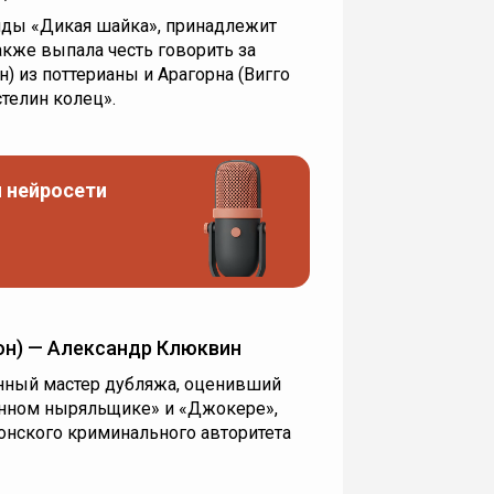
нды «Дикая шайка», принадлежит
акже выпала честь говорить за
) из поттерианы и Арагорна (Вигго
стелин колец».
 нейросети
он) — Александр Клюквин
анный мастер дубляжа, оценивший
енном ныряльщике» и «Джокере»,
онского криминального авторитета