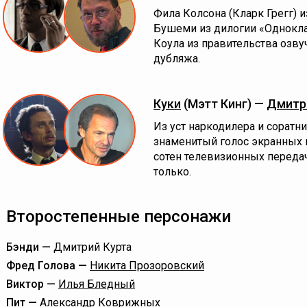
Фила Колсона (Кларк Грегг) и
Бушеми из дилогии «Однокла
Коула из правительства озв
дубляжа.
Куки
(Мэтт Кинг) —
Дмитр
Из уст наркодилера и соратн
знаменитый голос экранных г
сотен телевизионных переда
только.
Второстепенные персонажи
Бэнди —
Дмитрий Курта
Фред Голова —
Никита Прозоровский
Виктор —
Илья Бледный
Пит —
Александр Коврижных