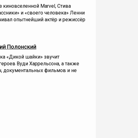
з киновселенной Marvel, Стива
ссники» и «своего человека» Ленни
учивал опытнейший актёр и режиссёр
ий Полонский
ика «Дикой шайки» звучит
ероев Вуди Харрельсона, а также
ч, документальных фильмов и не