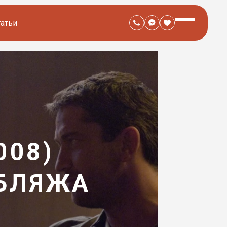
татьи
008)
УБЛЯЖА