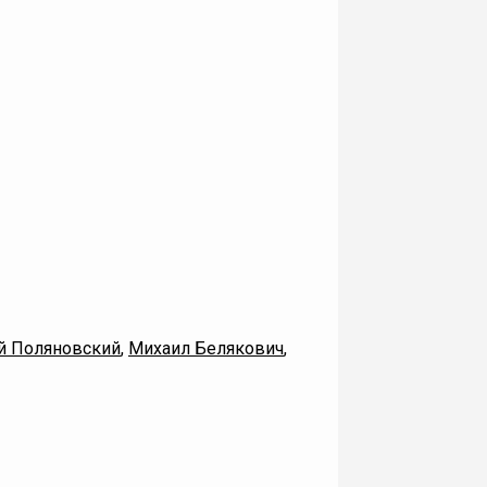
й Поляновский
,
Михаил Белякович
,