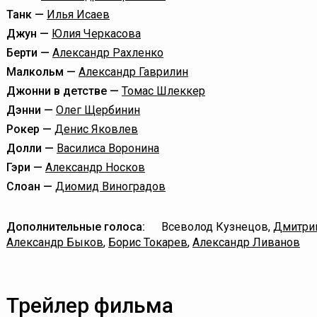
Танк —
Илья Исаев
Джун —
Юлия Черкасова
Берти —
Александр Рахленко
Малкольм —
Александр Гаврилин
Джонни в детстве —
Томас Шлеккер
Дэнни —
Олег Щербинин
Рокер —
Денис Яковлев
Долли —
Василиса Воронина
Гэри —
Александр Носков
Слоан —
Диомид Виноградов
Дополнительные голоса:
Всеволод Кузнецов,
Дмитри
Александр Быков
,
Борис Токарев
,
Александр Ливанов
Трейлер фильма