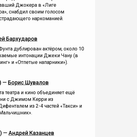
вавший Джокера в «Лиге
ра», снабдил своим голосом
 страдающего наркоманией.
ей Бархударов
нта дублирован актёром, около 10
жаемые интонации Джеки Чану (в
инг» и «Отпетые напарники»).
) —
Борис Шувалов
та театра и кино объединяет ещё
ни с Джимом Керри из
ифенталем из 2-4 частей «Такси» и
«Мальчишник».
) —
Андрей Казанцев