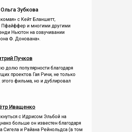
 Ольга Зубкова
акомая» с Кейт Бланшетт,
 Пфайффер и многими другими
Тэнди Ньютон на озвучивании
она Ф. Донована».
трий Пучков
ю долю популярности благодаря
их проектов Гая Ричи, не только
 этого фильма, но и дублировал
ётр Иващенко
кнуться с Идрисом Эльбой на
днако больше он известен благодаря
Сигела и Райана Рейнольдса (в том