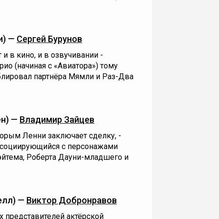
и) —
Сергей Бурунов
 и в кино, и в озвучивании -
ио (начиная с «Авиатора») тому
блировал партнёра Мямли и Раз-Два
ен) —
Владимир Зайцев
торым Ленни заключает сделку, -
ссоциирующийся с персонажами
йтема, Роберта Дауни-младшего и
елл) —
Виктор Добронравов
х представителей актёрской