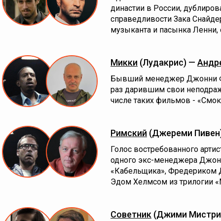
династии в России, дублиро
справедливости Зака Снайде
музыканта и пасынка Ленни,
Микки
(Лудакрис) —
Андр
Бывший менеджер Джонни Фу
раз дарившим свои неподра
числе таких фильмов - «Смок
Римский
(Джереми Пивен
Голос востребованного артис
одного экс-менеджера Джон
«Кабельщика», Фредериком Д
Эдом Хелмсом из трилогии 
Советник
(Джими Мистри