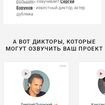
рольщик
» озвучивает
Сергей
Бурунов
- известный диктор, актер
дубляжа.
А ВОТ ДИКТОРЫ, КОТОРЫЕ
МОГУТ ОЗВУЧИТЬ ВАШ ПРОЕКТ
#949
Дмитрий Полонский
Констан