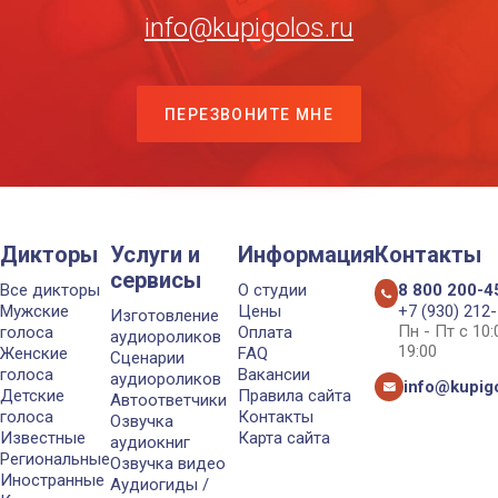
info@kupigolos.ru
ПЕРЕЗВОНИТЕ МНЕ
Дикторы
Услуги и
Информация
Контакты
сервисы
Все дикторы
О студии
8 800 200-4
Мужские
Цены
+7 (930) 212
Изготовление
Пн - Пт с 10
голоса
Оплата
аудиороликов
19:00
Женские
FAQ
Сценарии
голоса
Вакансии
аудиороликов
info@kupigo
Детские
Правила сайта
Автоответчики
голоса
Контакты
Озвучка
Известные
Карта сайта
аудиокниг
Региональные
Озвучка видео
Иностранные
Аудиогиды /