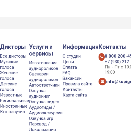
Дикторы
Услуги и
Информация
Контакты
сервисы
Все дикторы
О студии
8 800 200-4
Мужские
Цены
+7 (930) 212
Изготовление
Пн - Пт с 10
голоса
Оплата
аудиороликов
19:00
Женские
FAQ
Сценарии
голоса
Вакансии
аудиороликов
info@kupigo
Детские
Правила сайта
Автоответчики
голоса
Контакты
Озвучка
Известные
Карта сайта
аудиокниг
Региональные
Озвучка видео
Иностранные
Аудиогиды /
Кто озвучил
Аудиоэкскурсии
Озвучка игр
Перевод /
Локализация