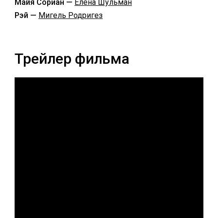
Майя Сориан —
Елена Шульман
Рэй —
Мигель Родригез
Трейлер фильма