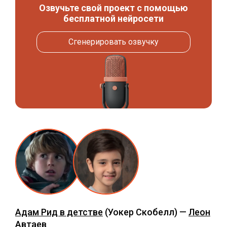
Озвучьте свой проект с помощью
бесплатной нейросети
Сгенерировать озвучку
Адам Рид в детстве
(Уокер Скобелл) —
Леон
Автаев