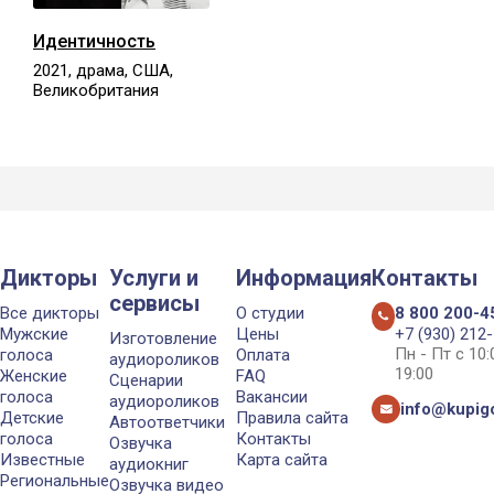
Идентичность
2021, драма, США,
Великобритания
Дикторы
Услуги и
Информация
Контакты
сервисы
Все дикторы
О студии
8 800 200-4
Мужские
Цены
+7 (930) 212
Изготовление
Пн - Пт с 10
голоса
Оплата
аудиороликов
19:00
Женские
FAQ
Сценарии
голоса
Вакансии
аудиороликов
info@kupigo
Детские
Правила сайта
Автоответчики
голоса
Контакты
Озвучка
Известные
Карта сайта
аудиокниг
Региональные
Озвучка видео