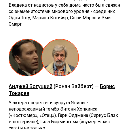
Владека от нацистов у себя дома, часто был связан
со знаменитостями мирового уровня - среди них
Одри Тоту, Марион Котийяр, Софи Марсо и Эми
Смарт.
Анджей Богуцкий
(Ронан Вайберт) —
Борис
Токарев
У актёра оперетты и супруга Янины -
неподражаемый тембр Энтони Хопкинса
(«Костюмер», «Отец»), Гари Олдмена (Сириус Блэк
в поттериане), Гила Бирмингема («сумеречная»
сага) и не только.