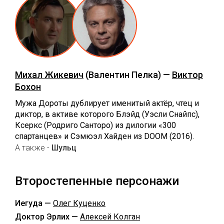
Михал Жикевич
(Валентин Пелка) —
Виктор
Бохон
Мужа Дороты дублирует именитый актёр, чтец и
диктор, в активе которого Блэйд (Уэсли Снайпс),
Ксеркс (Родриго Санторо) из дилогии «300
спартанцев» и Сэмюэл Хайден из DOOM (2016).
А также -
Шульц
Второстепенные персонажи
Иегуда —
Олег Куценко
Доктор Эрлих —
Алексей Колган