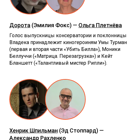
Дорота
(Эмилия Фокс) —
Ольга Плетнёва
Голос выпускницы консерватории и поклонницы
Владека принадлежит киногероиням Умы Турман
(первая и вторая части «Убить Билла»), Моники
Беллуччи («Матрица. Перезагрузка») и Кейт
Бланшетт («Талантливый мистер Рипли»).
Хенрик Шпильман
(Эд Стоппард) —
Александр Рахленко