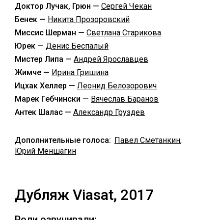
Доктор Лучак, Грюн —
Сергей Чекан
Бенек —
Никита Прозоровский
Миссис Шерман —
Светлана Старикова
Юрек —
Денис Беспалый
Мистер Липа —
Андрей Ярославцев
Жимче —
Ирина Гришина
Ицхак Хеллер —
Леонид Белозорович
Марек Гебчински —
Вячеслав Баранов
Антек Шалас —
Александр Груздев
Дополнительные голоса:
Павел Сметанкин
,
Юрий Меншагин
Дубляж Viasat, 2017
Роли озвучивали: