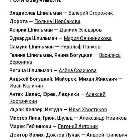
Владислав Шпильман —
Валерий Сторожик
Дорота —
Полина Щербакова
Хенрик Шпильман —
Даниил Эльдаров
Эдварда Шпильман —
Мария Овчинникова
Самуил Шпильман —
Рудольф Панков
Галина Шпильман, Янина Богуцкая —
Василиса
Воронина
Регина Шпильман —
Алёна Созинова
Анджей Богуцкий, Майорек, Михал Жикевич —
Иван Калинин
Антек Шалас, Юрек, Ледники —
Алексей
Костричкин
Ицхак Хеллер, Иегуда —
Илья Хвостиков
Мистер Липа, Грюн, Шульц —
Александр Новиков
Марек Гебчински —
Евгений Антоник
Доктор Эрлих, Доктор Лучак —
Андрей Гриневич