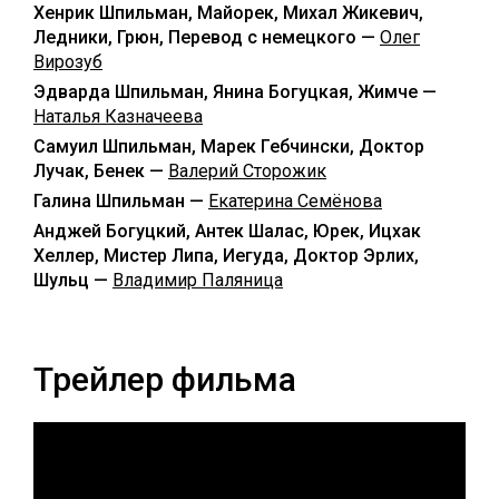
Хенрик Шпильман, Майорек, Михал Жикевич,
Ледники, Грюн, Перевод с немецкого —
Олег
Вирозуб
Эдварда Шпильман, Янина Богуцкая, Жимче —
Наталья Казначеева
Самуил Шпильман, Марек Гебчински, Доктор
Лучак, Бенек —
Валерий Сторожик
Галина Шпильман —
Екатерина Семёнова
Анджей Богуцкий, Антек Шалас, Юрек, Ицхак
Хеллер, Мистер Липа, Иегуда, Доктор Эрлих,
Шульц —
Владимир Паляница
Трейлер фильма