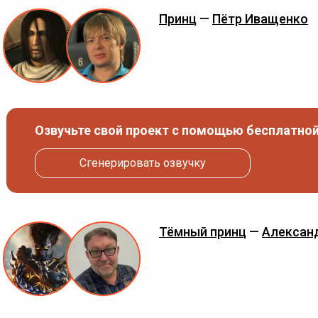
Принц
—
Пётр Иващенко
Озвучьте свой проект с помощью бесплатной
Сгенерировать озвучку
Тёмный принц
—
Александ