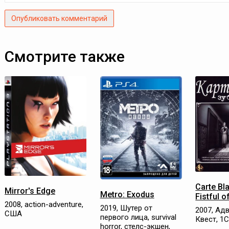
Опубликовать комментарий
Смотрите также
Carte Bl
Mirror's Edge
Metro: Exodus
Fistful o
2008, action-adventure,
2019, Шутер от
2007, Ад
США
первого лица, survival
Квест, 1
horror, стелс-экшен,