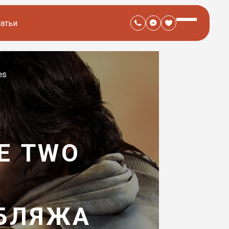
татьи
es
HE TWO
УБЛЯЖА