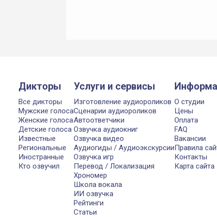
Дикторы
Услуги и сервисы
Информа
Все дикторы
Изготовление аудиороликов
О студии
Мужские голоса
Сценарии аудиороликов
Цены
Женские голоса
Автоответчики
Оплата
Детские голоса
Озвучка аудиокниг
FAQ
Известные
Озвучка видео
Вакансии
Региональные
Аудиогиды / Аудиоэкскурсии
Правила сай
Иностранные
Озвучка игр
Контакты
Кто озвучил
Перевод / Локализация
Карта сайта
Хрономер
Школа вокала
ИИ озвучка
Рейтинги
Статьи