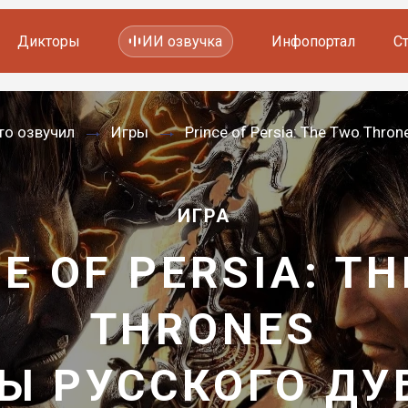
Дикторы
ИИ озвучка
Инфопортал
С
Фильмов и сериалов
то озвучил
Игры
Prince of Persia: The Two Thron
Мультфильмов
YouTube каналов
Видеорекламы
ИГРА
E OF PERSIA: T
THRONES
Ы РУССКОГО Д
—