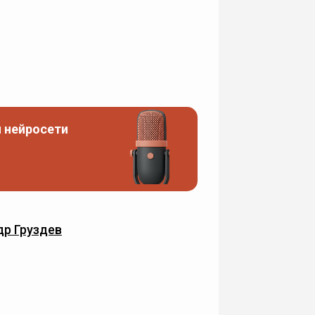
 нейросети
р Груздев