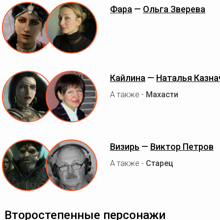
Фара
—
Ольга Зверева
Кайлина
—
Наталья Казна
А также -
Махасти
Визирь
—
Виктор Петров
А также -
Старец
Второстепенные персонажи