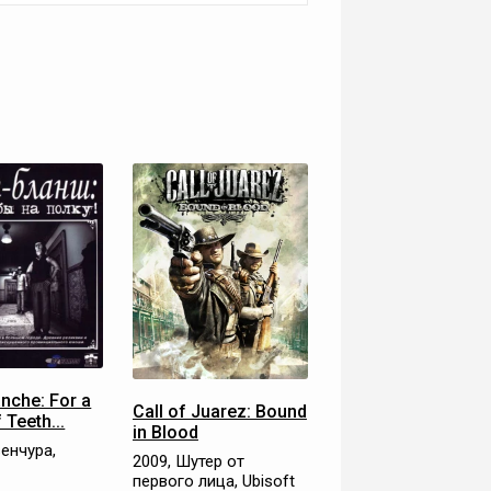
anche: For a
Call of Juarez: Bound
f Teeth...
in Blood
венчура,
2009, Шутер от
C
первого лица, Ubisoft