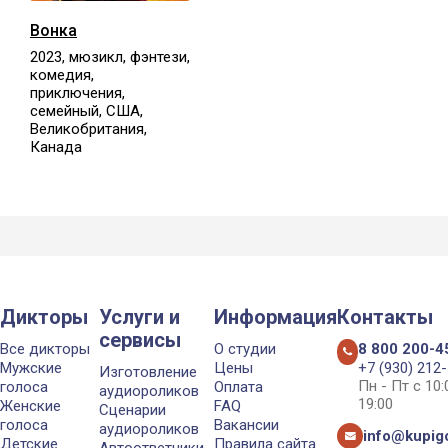
Вонка
2023, мюзикл, фэнтези,
комедия,
приключения,
семейный, США,
Великобритания,
Канада
Дикторы
Услуги и
Информация
Контакты
сервисы
Все дикторы
О студии
8 800 200-4
Мужские
Цены
+7 (930) 212
Изготовление
Пн - Пт с 10
голоса
Оплата
аудиороликов
19:00
Женские
FAQ
Сценарии
голоса
Вакансии
аудиороликов
info@kupigo
Детские
Правила сайта
Автоответчики