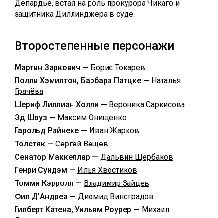
Депардье, встал на роль прокурора Чикаго и
защитника Диллинджера в суде.
Второстепенные персонажи
Мартин Заркович —
Борис Токарев
Полли Хэмилтон, Барбара Патцке —
Наталья
Грачёва
Шериф Лиллиан Холли —
Вероника Саркисова
Эд Шоуз —
Максим Онищенко
Гарольд Райнеке —
Иван Жарков
Толстяк —
Сергей Вещев
Сенатор Маккеллар —
Дальвин Щербаков
Генри Суидэм —
Илья Хвостиков
Томми Кэрролл —
Владимир Зайцев
Фил Д'Андреа —
Диомид Виноградов
Гилберт Катена, Уильям Роурер —
Михаил