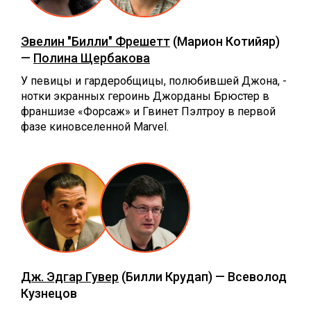
Эвелин "Билли" Фрешетт
(Марион Котийяр)
—
Полина Щербакова
У певицы и гардеробщицы, полюбившей Джона, -
нотки экранных героинь Джорданы Брюстер в
франшизе «Форсаж» и Гвинет Пэлтроу в первой
фазе киновселенной Marvel.
Дж. Эдгар Гувер
(Билли Крудап) — Всеволод
Кузнецов