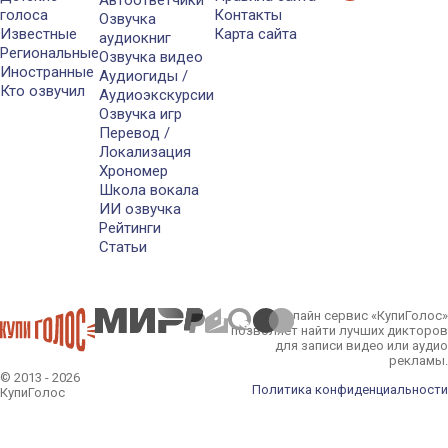
голоса
Контакты
Озвучка
Известные
Карта сайта
аудиокниг
Региональные
Озвучка видео
Иностранные
Аудиогиды /
Кто озвучил
Аудиоэкскурсии
Озвучка игр
Перевод /
Локализация
Хрономер
Школа вокала
ИИ озвучка
Рейтинги
Статьи
Онлайн сервис «КупиГолос»
позволяет найти лучших дикторов
для записи видео или аудио
рекламы.
© 2013 - 2026
Политика конфиденциальности
КупиГолос