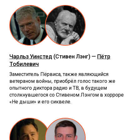
Чарльз Уинстед
(Стивен Лэнг) —
Пётр
Тобилевич
Заместитель Пёрвиса, также являющийся
ветераном войны, приобрёл голос такого же
опытного диктора радио и ТВ, в будущем
столкнувшегося со Стивеном Лэнгом в хорроре
«Не дыши» и его сиквеле.