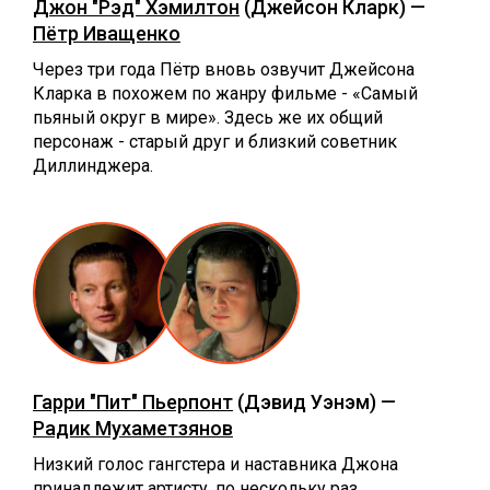
Джон "Рэд" Хэмилтон
(Джейсон Кларк) —
Пётр Иващенко
Через три года Пётр вновь озвучит Джейсона
Кларка в похожем по жанру фильме - «Самый
пьяный округ в мире». Здесь же их общий
персонаж - старый друг и близкий советник
Диллинджера.
Гарри "Пит" Пьерпонт
(Дэвид Уэнэм) —
Радик Мухаметзянов
Низкий голос гангстера и наставника Джона
принадлежит артисту, по нескольку раз