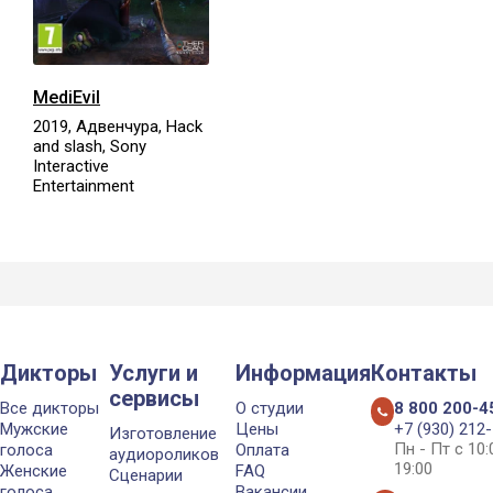
MediEvil
2019, Адвенчура, Hack
and slash, Sony
Interactive
Entertainment
Дикторы
Услуги и
Информация
Контакты
сервисы
Все дикторы
О студии
8 800 200-4
Мужские
Цены
+7 (930) 212
Изготовление
Пн - Пт с 10
голоса
Оплата
аудиороликов
19:00
Женские
FAQ
Сценарии
голоса
Вакансии