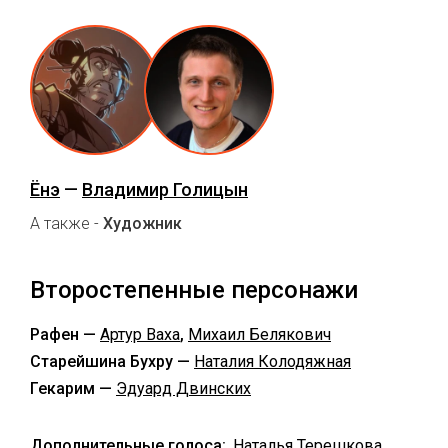
Ёнэ
—
Владимир Голицын
А также -
Художник
Второстепенные персонажи
Рафен —
Артур Ваха
,
Михаил Белякович
Старейшина Бухру —
Наталия Колодяжная
Гекарим —
Эдуард Двинских
Дополнительные голоса:
Наталья Терешкова
,