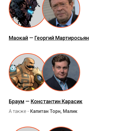
Маокай
—
Георгий Мартиросьян
Браум
—
Константин Карасик
А также -
Капитан Торн, Малик