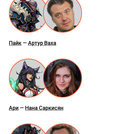
Пайк
—
Артур Ваха
Ари
—
Нана Саркисян