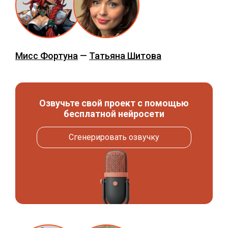
Мисс Фортуна
—
Татьяна Шитова
Озвучьте свой проект с помощью
бесплатной нейросети
Сгенерировать озвучку