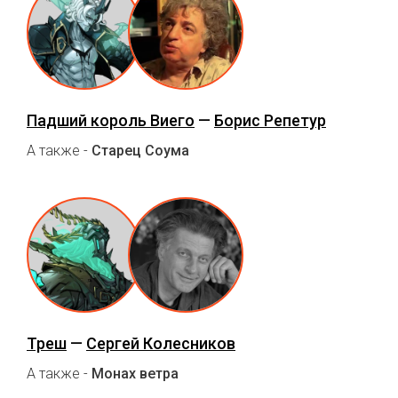
Падший король Виего
—
Борис Репетур
А также -
Старец Соума
Треш
—
Сергей Колесников
А также -
Монах ветра