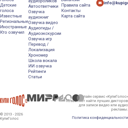
аудиороликов
info@kupigo
Детские
Правила сайта
Автоответчики
голоса
Контакты
Озвучка
Известные
Карта сайта
аудиокниг
Региональные
Озвучка видео
Иностранные
Аудиогиды /
Кто озвучил
Аудиоэкскурсии
Озвучка игр
Перевод /
Локализация
Хрономер
Школа вокала
ИИ озвучка
Рейтинги
Статьи
Онлайн сервис «КупиГолос»
позволяет найти лучших дикторов
для записи видео или аудио
рекламы.
© 2013 - 2026
Политика конфиденциальности
КупиГолос