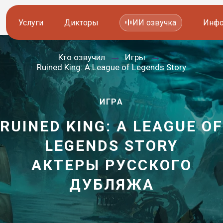
Услуги
Дикторы
ИИ озвучка
Инфо
Кто озвучил
Игры
Озвучка видео
Иностранные дикторы
Ruined King: A League of Legends Story
Работа с аудио
Русские дикторы
ИГРА
Работа с текстом
Актеры озвучки
RUINED KING: A LEAGUE OF
Локализация и перевод
Контакты дикторов
LEGENDS STORY
Другие услуги
ИИ голоса
АКТЕРЫ РУССКОГО
—
ДУБЛЯЖА
8 800 200-45-51
8 800 200-45-51
Заказать звонок
Заказать звонок