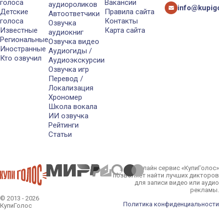
голоса
Вакансии
аудиороликов
info@kupigo
Детские
Правила сайта
Автоответчики
голоса
Контакты
Озвучка
Известные
Карта сайта
аудиокниг
Региональные
Озвучка видео
Иностранные
Аудиогиды /
Кто озвучил
Аудиоэкскурсии
Озвучка игр
Перевод /
Локализация
Хрономер
Школа вокала
ИИ озвучка
Рейтинги
Статьи
Онлайн сервис «КупиГолос»
позволяет найти лучших дикторов
для записи видео или аудио
рекламы.
© 2013 - 2026
Политика конфиденциальности
КупиГолос