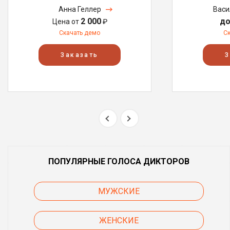
Анна Геллер
Васи
2 000
до
Цена от
₽
Скачать демо
С
Заказать
З
ПОПУЛЯРНЫЕ ГОЛОСА ДИКТОРОВ
МУЖСКИЕ
ЖЕНСКИЕ