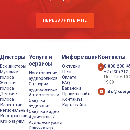
ПЕРЕЗВОНИТЕ МНЕ
Дикторы
Услуги и
Информация
Контакты
сервисы
Все дикторы
О студии
8 800 200-4
Мужские
Цены
+7 (930) 212
Изготовление
Пн - Пт с 10
голоса
Оплата
аудиороликов
19:00
Женские
FAQ
Сценарии
голоса
Вакансии
аудиороликов
info@kupigo
Детские
Правила сайта
Автоответчики
голоса
Контакты
Озвучка
Известные
Карта сайта
аудиокниг
Региональные
Озвучка видео
Иностранные
Аудиогиды /
Кто озвучил
Аудиоэкскурсии
Озвучка игр