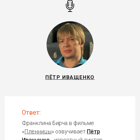
ПЁТР ИВАЩЕНКО
Ответ:
Франклина Бирча в фильме
«
Пленницы
» озвучивает
Пётр
Иващенко
- известный диктор,