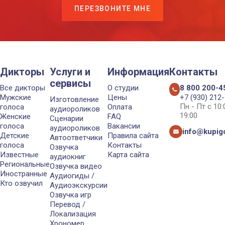
ПЕРЕЗВОНИТЕ МНЕ
Дикторы
Услуги и
Информация
Контакты
сервисы
Все дикторы
О студии
8 800 200-4
Мужские
Цены
+7 (930) 212
Изготовление
Пн - Пт с 10
голоса
Оплата
аудиороликов
19:00
Женские
FAQ
Сценарии
голоса
Вакансии
аудиороликов
info@kupigo
Детские
Правила сайта
Автоответчики
голоса
Контакты
Озвучка
Известные
Карта сайта
аудиокниг
Региональные
Озвучка видео
Иностранные
Аудиогиды /
Кто озвучил
Аудиоэкскурсии
Озвучка игр
Перевод /
Локализация
Хрономер