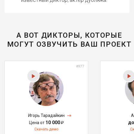
А ВОТ ДИКТОРЫ, КОТОРЫЕ
МОГУТ ОЗВУЧИТЬ ВАШ ПРОЕКТ
#977
Игорь Тарадайкин
А
10 000
до
Цена от
₽
Скачать демо
С