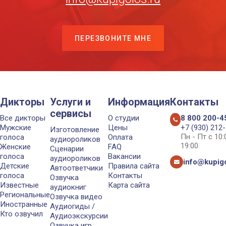
ПЕРЕЗВОНИТЕ МНЕ
Дикторы
Услуги и
Информация
Контакты
сервисы
Все дикторы
О студии
8 800 200-4
Мужские
Цены
+7 (930) 212
Изготовление
Пн - Пт с 10
голоса
Оплата
аудиороликов
19:00
Женские
FAQ
Сценарии
голоса
Вакансии
аудиороликов
info@kupigo
Детские
Правила сайта
Автоответчики
голоса
Контакты
Озвучка
Известные
Карта сайта
аудиокниг
Региональные
Озвучка видео
Иностранные
Аудиогиды /
Кто озвучил
Аудиоэкскурсии
Озвучка игр