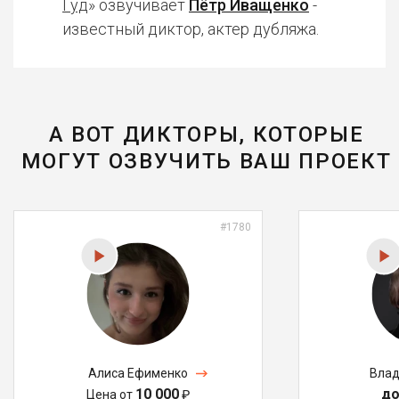
Гуд
» озвучивает
Пётр Иващенко
-
известный диктор, актер дубляжа.
А ВОТ ДИКТОРЫ, КОТОРЫЕ
МОГУТ ОЗВУЧИТЬ ВАШ ПРОЕКТ
#1780
Алиса Ефименко
Влад
10 000
до
Цена от
₽