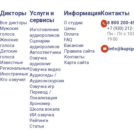
Дикторы
Услуги и
Информация
Контакты
сервисы
Все дикторы
О студии
8 800 200-4
Мужские
Цены
+7 (930) 212
Изготовление
Пн - Пт с 10
голоса
Оплата
аудиороликов
19:00
Женские
FAQ
Сценарии
голоса
Вакансии
аудиороликов
info@kupigo
Детские
Правила сайта
Автоответчики
голоса
Контакты
Озвучка
Известные
Карта сайта
аудиокниг
Региональные
Озвучка видео
Иностранные
Аудиогиды /
Кто озвучил
Аудиоэкскурсии
Озвучка игр
Перевод /
Локализация
Хрономер
Школа вокала
ИИ озвучка
Рейтинги
Статьи