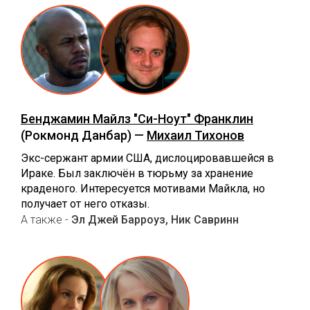
Бенджамин Майлз "Си-Ноут" Франклин
(Рокмонд Данбар) —
Михаил Тихонов
Экс-сержант армии США, дислоцировавшейся в
Ираке. Был заключён в тюрьму за хранение
краденого. Интересуется мотивами Майкла, но
получает от него отказы.
А также -
Эл Джей Барроуз, Ник Савринн