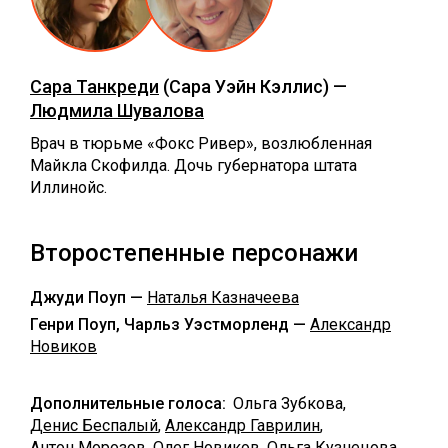
Сара Танкреди
(Сара Уэйн Кэллис) —
Людмила Шувалова
Врач в тюрьме «Фокс Ривер», возлюбленная
Майкла Скофилда. Дочь губернатора штата
Иллинойс.
Второстепенные персонажи
Джуди Поуп —
Наталья Казначеева
Генри Поуп, Чарльз Уэстморленд —
Александр
Новиков
Дополнительные голоса:
Ольга Зубкова,
Денис Беспалый
,
Александр Гаврилин
,
Антон Морозов
,
Олег Новиков
,
Ольга Кузнецова
,