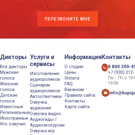
ПЕРЕЗВОНИТЕ МНЕ
Дикторы
Услуги и
Информация
Контакты
сервисы
Все дикторы
О студии
8 800 200-4
Мужские
Цены
+7 (930) 212
Изготовление
Пн - Пт с 10
голоса
Оплата
аудиороликов
19:00
Женские
FAQ
Сценарии
голоса
Вакансии
аудиороликов
info@kupigo
Детские
Правила сайта
Автоответчики
голоса
Контакты
Озвучка
Известные
Карта сайта
аудиокниг
Региональные
Озвучка видео
Иностранные
Аудиогиды /
Кто озвучил
Аудиоэкскурсии
Озвучка игр