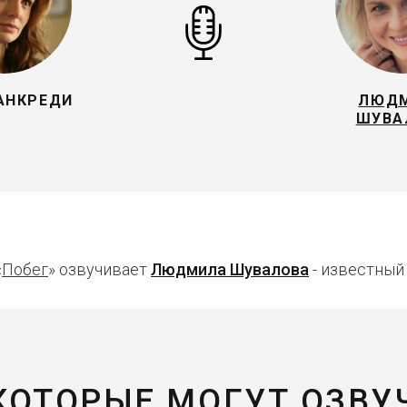
АНКРЕДИ
ЛЮД
ШУВА
«
Побег
» озвучивает
Людмила Шувалова
- известный 
 КОТОРЫЕ МОГУТ ОЗВУ