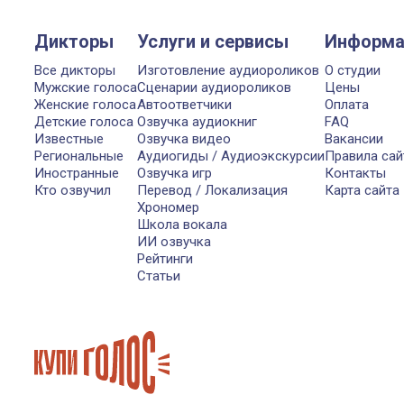
Дикторы
Услуги и сервисы
Информа
Все дикторы
Изготовление аудиороликов
О студии
Мужские голоса
Сценарии аудиороликов
Цены
Женские голоса
Автоответчики
Оплата
Детские голоса
Озвучка аудиокниг
FAQ
Известные
Озвучка видео
Вакансии
Региональные
Аудиогиды / Аудиоэкскурсии
Правила сай
Иностранные
Озвучка игр
Контакты
Кто озвучил
Перевод / Локализация
Карта сайта
Хрономер
Школа вокала
ИИ озвучка
Рейтинги
Статьи