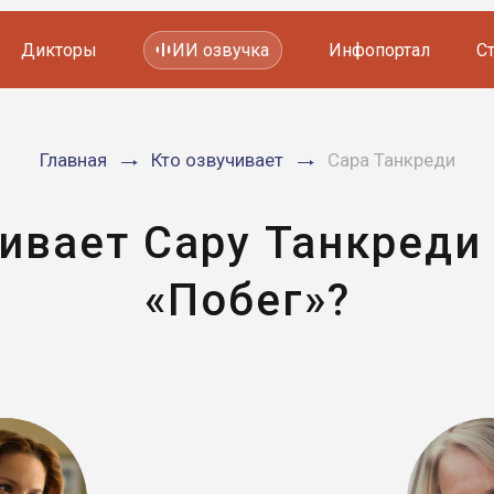
Дикторы
ИИ озвучка
Инфопортал
С
Фильмов и сериалов
Главная
Кто озвучивает
Сара Танкреди
Мультфильмов
YouTube каналов
Видеорекламы
ивает Сару Танкреди
«Побег»?