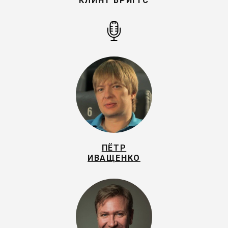
КЛИНТ БРИГГС
ПЁТР
ИВАЩЕНКО