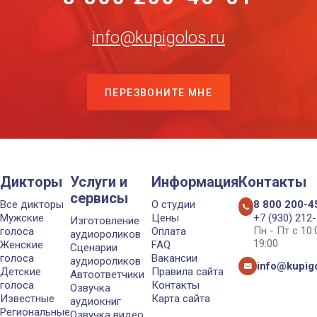
info@kupigolos.ru
ПЕРЕЗВОНИТЕ МНЕ
Дикторы
Услуги и
Информация
Контакты
сервисы
Все дикторы
О студии
8 800 200-4
Мужские
Цены
+7 (930) 212
Изготовление
Пн - Пт с 10
голоса
Оплата
аудиороликов
19:00
Женские
FAQ
Сценарии
голоса
Вакансии
аудиороликов
info@kupigo
Детские
Правила сайта
Автоответчики
голоса
Контакты
Озвучка
Известные
Карта сайта
аудиокниг
Региональные
Озвучка видео