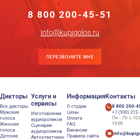
8 800 200-45-51
info@kupigolos.ru
ПЕРЕЗВОНИТЕ МНЕ
Дикторы
Услуги и
Информация
Контакты
сервисы
Все дикторы
О студии
8 800 200-4
Мужские
Цены
+7 (930) 212
Изготовление
Пн - Пт с 10
голоса
Оплата
аудиороликов
19:00
Женские
FAQ
Сценарии
голоса
Вакансии
аудиороликов
info@kupigo
Детские
Правила сайта
Автоответчики