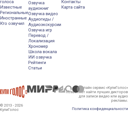
голоса
Контакты
Озвучка
Известные
Карта сайта
аудиокниг
Региональные
Озвучка видео
Иностранные
Аудиогиды /
Кто озвучил
Аудиоэкскурсии
Озвучка игр
Перевод /
Локализация
Хрономер
Школа вокала
ИИ озвучка
Рейтинги
Статьи
Онлайн сервис «КупиГолос»
позволяет найти лучших дикторов
для записи видео или аудио
рекламы.
© 2013 - 2026
Политика конфиденциальности
КупиГолос