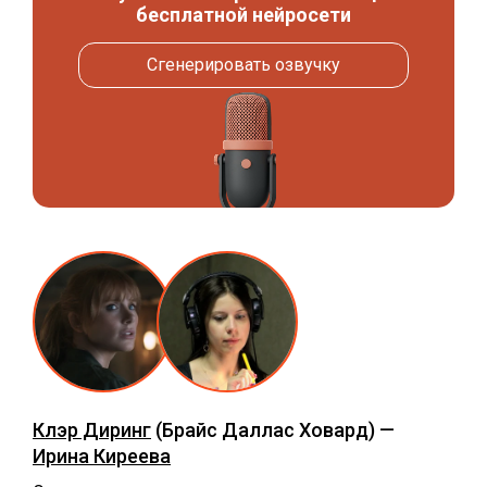
бесплатной нейросети
Сгенерировать озвучку
Клэр Диринг
(Брайс Даллас Ховард) —
Ирина Киреева