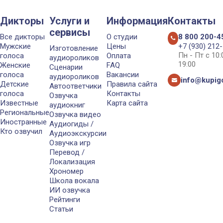
Дикторы
Услуги и
Информация
Контакты
сервисы
Все дикторы
О студии
8 800 200-4
Мужские
Цены
+7 (930) 212
Изготовление
Пн - Пт с 10
голоса
Оплата
аудиороликов
19:00
Женские
FAQ
Сценарии
голоса
Вакансии
аудиороликов
info@kupigo
Детские
Правила сайта
Автоответчики
голоса
Контакты
Озвучка
Известные
Карта сайта
аудиокниг
Региональные
Озвучка видео
Иностранные
Аудиогиды /
Кто озвучил
Аудиоэкскурсии
Озвучка игр
Перевод /
Локализация
Хрономер
Школа вокала
ИИ озвучка
Рейтинги
Статьи