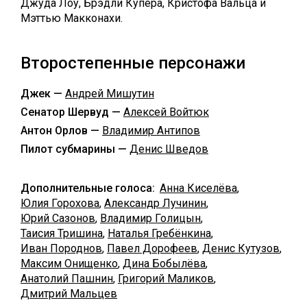
Джуда Лоу, Брэдли Купера, Кристофа Вальца и
Мэттью Макконахи.
Второстепенные персонажи
Джек —
Андрей Мишутин
Сенатор Шервуд —
Алексей Войтюк
Антон Орлов —
Владимир Антипов
Пилот субмарины —
Денис Шведов
Дополнительные голоса:
Анна Киселёва
,
Юлия Горохова
,
Александр Лучинин
,
Юрий Сазонов
,
Владимир Голицын
,
Таисия Тришина
,
Наталья Гребёнкина
,
Иван Породнов
,
Павел Дорофеев
,
Денис Кутузов
,
Максим Онищенко
,
Дина Бобылёва
,
Анатолий Пашнин
,
Григорий Маликов
,
Дмитрий Мальцев