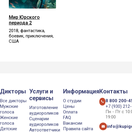
Мир Юрского
периода 2
2018, фантастика,
боевик, приключения,
США
Дикторы
Услуги и
Информация
Контакты
сервисы
Все дикторы
О студии
8 800 200-4
Мужские
Цены
+7 (930) 212
Изготовление
Пн - Пт с 10
голоса
Оплата
аудиороликов
19:00
Женские
FAQ
Сценарии
голоса
Вакансии
аудиороликов
info@kupigo
Детские
Правила сайта
Автоответчики