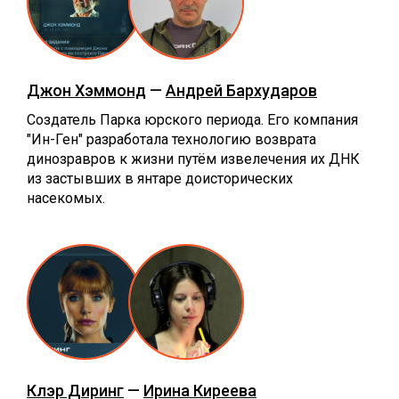
Джон Хэммонд
—
Андрей Бархударов
Создатель Парка юрского периода. Его компания
"Ин-Ген" разработала технологию возврата
динозравров к жизни путём извелечения их ДНК
из застывших в янтаре доисторических
насекомых.
Клэр Диринг
—
Ирина Киреева