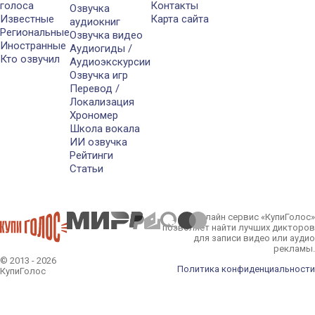
голоса
Контакты
Озвучка
Известные
Карта сайта
аудиокниг
Региональные
Озвучка видео
Иностранные
Аудиогиды /
Кто озвучил
Аудиоэкскурсии
Озвучка игр
Перевод /
Локализация
Хрономер
Школа вокала
ИИ озвучка
Рейтинги
Статьи
Онлайн сервис «КупиГолос»
позволяет найти лучших дикторов
для записи видео или аудио
рекламы.
© 2013 - 2026
Политика конфиденциальности
КупиГолос