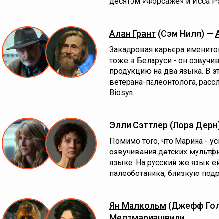
десятом «Форсаже» и Исса Р
Алан Грант
(Сэм Нилл) —
Закадровая карьера именитог
тоже в Беларуси - он озвуч
продукцию на два языка. В э
ветерана-палеонтолога, рас
Biosyn.
Элли Сэттлер
(Лора Дерн
Помимо того, что Марина - у
озвучивания детских мультф
языке. На русский же язык е
палеоботаника, близкую подр
Ян Малкольм
(Джефф Го
Медзмариашвили