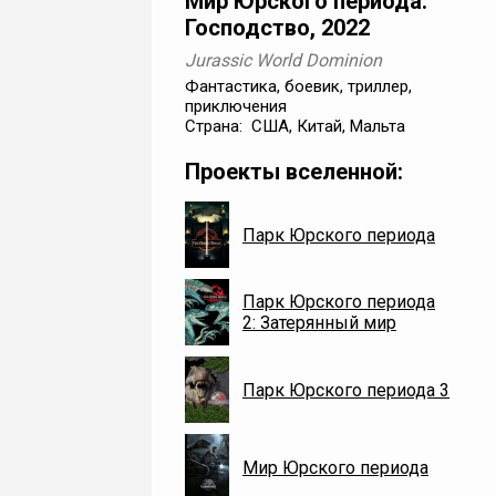
Мир Юрского периода:
Господство, 2022
Jurassic World Dominion
Фантастика, боевик, триллер,
приключения
Страна: США, Китай, Мальта
Проекты вселенной:
Парк Юрского периода
Парк Юрского периода
2: Затерянный мир
Парк Юрского периода 3
Мир Юрского периода