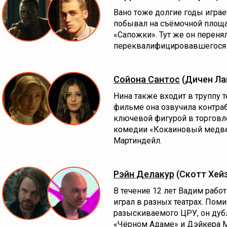
Вано тоже долгие годы играе
побывал на съёмочной площа
«Сапожки». Тут же он переня
переквалифицировавшегося 
Сойона Сантос
(Дичен Ла
Нина также входит в труппу т
фильме она озвучила контраб
ключевой фигурой в торговл
комедии «Кокаиновый медвед
Мартиндейл.
Рэйн Делакур
(Скотт Хей
В течение 12 лет Вадим работ
играл в разных театрах. Пом
разыскиваемого ЦРУ, он дуб
«Чёрном Адаме» и Дэйкера 