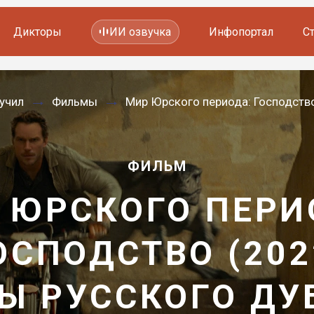
Дикторы
ИИ озвучка
Инфопортал
С
Фильмов и сериалов
учил
Фильмы
Мир Юрского периода: Господство
Мультфильмов
YouTube каналов
Видеорекламы
ФИЛЬМ
 ЮРСКОГО ПЕРИ
ОСПОДСТВО (202
Ы РУССКОГО Д
—