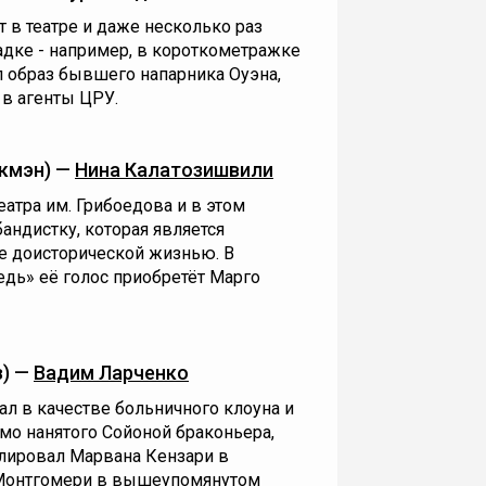
т в театре и даже несколько раз
дке - например, в короткометражке
л образ бывшего напарника Оуэна,
в агенты ЦРУ.
кмэн) —
Нина Калатозишвили
еатра им. Грибоедова и в этом
андистку, которая является
е доисторической жизнью. В
ь» её голос приобретёт Марго
з) —
Вадим Ларченко
ал в качестве больничного клоуна и
имо нанятого Сойоной браконьера,
лировал Марвана Кензари в
Монтгомери в вышеупомянутом