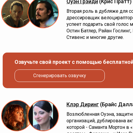
Оуэн Грэйди
(Крис Пратт)
Вторая роль в дубляже для со
дрессировщик велоцирапторо
успеет подарить свой голос 
Остин Батлер, Райан Гослинг
Стивенс и многие другие.
Озвучьте свой проект с помощью бесплатной
Сгенерировать озвучку
Клэр Диринг
(Брайс Далл
Возлюбленная Оуэна, защитн
организаций, дублирована ак
которой - Саманта Мортон в 