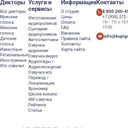
Дикторы
Услуги и
Информация
Контакты
сервисы
Все дикторы
О студии
8 800 200-4
Мужские
Цены
+7 (930) 212
Изготовление
Пн - Пт с 10
голоса
Оплата
аудиороликов
19:00
Женские
FAQ
Сценарии
голоса
Вакансии
аудиороликов
info@kupigo
Детские
Правила сайта
Автоответчики
голоса
Контакты
Озвучка
Известные
Карта сайта
аудиокниг
Региональные
Озвучка видео
Иностранные
Аудиогиды /
Кто озвучил
Аудиоэкскурсии
Озвучка игр
Перевод /
Локализация
Хрономер
Школа вокала
ИИ озвучка
Рейтинги
Статьи