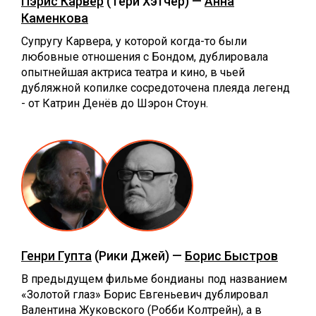
Пэрис Карвер
(Тери Хэтчер) —
Анна
Каменкова
Супругу Карвера, у которой когда-то были
любовные отношения с Бондом, дублировала
опытнейшая актриса театра и кино, в чьей
дубляжной копилке сосредоточена плеяда легенд
- от Катрин Денёв до Шэрон Стоун.
Генри Гупта
(Рики Джей) —
Борис Быстров
В предыдущем фильме бондианы под названием
«Золотой глаз» Борис Евгеньевич дублировал
Валентина Жуковского (Робби Колтрейн), а в