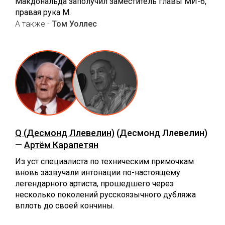
Макдональда заполучил заместитель главы МИ-6,
правая рука М.
А также -
Том Уоллес
Q (Десмонд Ллевелин)
(Десмонд Ллевелин)
—
Артём Карапетян
Из уст специалиста по техническим примочкам
вновь зазвучали интонации по-настоящему
легендарного артиста, прошедшего через
несколько поколений русскоязычного дубляжа
вплоть до своей кончины.