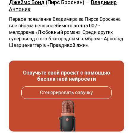
Джеймс Бонд
(Пирс Броснан) —
Владимир
Антоник
Первое появление Владимира за Пирса Броснана
вне образа непоколебимого агента 007 -
мелодрама «Любовный роман». Среди других
суперзвёзд с его благородным тембром - Арнольд
Шварценеггер в «Правдивой лжи».
Озвучьте свой проект с помощью
бесплатной нейросети
Сгенерировать озвучку